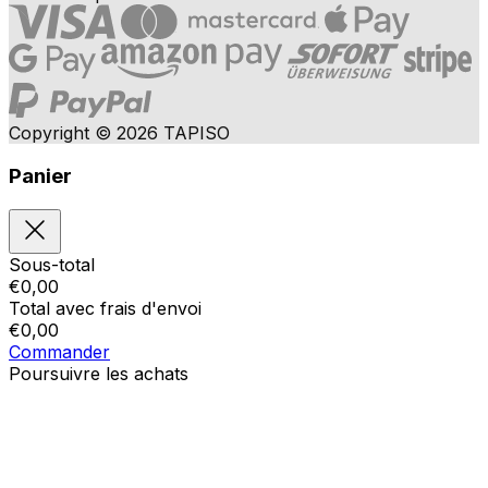
Copyright © 2026 TAPISO
Panier
Sous-total
€
0,00
Total avec frais d'envoi
€
0,00
Commander
Poursuivre les achats
Ordres
Le panier est vide
Addresses
Détails du compte