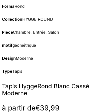
Forma
Rond
Collection
HYGGE ROUND
Pièce
Chambre, Entrée, Salon
motif
géométrique
Design
Moderne
Type
Tapis
Tapis Hygge
Rond Blanc Cassé
Moderne
à partir de
€
39,99