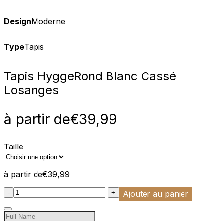
Design
Moderne
Type
Tapis
Tapis Hygge
Rond Blanc Cassé
Losanges
à partir de
€
39,99
Taille
à partir de
€
39,99
:product_name quantity
-
+
Ajouter au panier