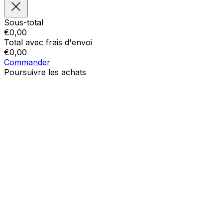
Sous-total
€
0,00
Total avec frais d'envoi
€
0,00
Commander
Poursuivre les achats
Ordres
Le panier est vide
Addresses
Détails du compte
Sous-total
Mot de passe oublié
€
0,00
Total avec frais d'envoi
€
0,00
Afficher le panier
Sortie de caisse