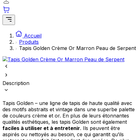
comme votre langue préférée ou la région dans laquelle vous vous
trouvez.
Statistiques
Accueil
Les cookies statistiques aident les propriétaires de sites web à
Produits
comprendre comment les visiteurs interagissent avec les sites en
collectant et en rapportant des informations de manière anonyme.
Tapis Golden Crème Or Marron Peau de Serpent
Marketing
Les cookies marketing sont utilisés pour suivre les utilisateurs sur les
sites web. Le but est d'afficher des publicités qui sont pertinentes et
Description
engageantes pour l'utilisateur individuel et, par conséquent, plus
précieuses pour les éditeurs et les annonceurs tiers.
Tapis Golden – une ligne de tapis de haute qualité avec
Non classés
des motifs abstraits et vintage dans une superbe palette
Les cookies non classés sont des cookies qui sont en processus de
de couleurs crème et or. En plus de leurs étonnantes
classification, en collaboration avec les fournisseurs de cookies
qualités esthétiques, les tapis Golden sont également
individuels.
faciles à utiliser et à entretenir
. Ils peuvent être
aspirés ou nettoyés au besoin, ce qui garantit qu’ils