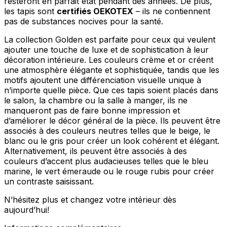
resteront en parfait état pendant des années. De plus,
Rejeter
les tapis sont
certifiés OEKOTEX
– ils ne contiennent
pas de substances nocives pour la santé.
Enregistrer mes préférences
La collection Golden est parfaite pour ceux qui veulent
Accepter tout
ajouter une touche de luxe et de sophistication à leur
décoration intérieure. Les couleurs crème et or créent
une atmosphère élégante et sophistiquée, tandis que les
motifs ajoutent une différenciation visuelle unique à
n’importe quelle pièce. Que ces tapis soient placés dans
le salon, la chambre ou la salle à manger, ils ne
manqueront pas de faire bonne impression et
d’améliorer le décor général de la pièce. Ils peuvent être
associés à des couleurs neutres telles que le beige, le
blanc ou le gris pour créer un look cohérent et élégant.
Alternativement, ils peuvent être associés à des
couleurs d’accent plus audacieuses telles que le bleu
marine, le vert émeraude ou le rouge rubis pour créer
un contraste saisissant.
N’hésitez plus et changez votre intérieur dès
aujourd’hui!