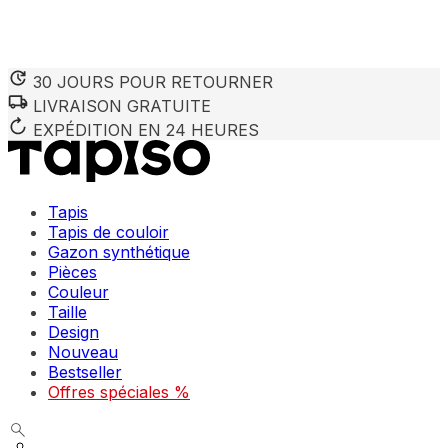
30 JOURS POUR RETOURNER
LIVRAISON GRATUITE
Nous utilisons des cookies pour personnaliser le contenu et 
Nous partageons également des informations sur votre utilisa
EXPÉDITION EN 24 HEURES
partenaires peuvent combiner ces informations avec d'autres
utilisation de leurs services.
Tapis
Indispensables
Tapis de couloir
Gazon synthétique
Les cookies indispensables sont cruciaux pour les fonction
ne stockent aucune donnée permettant d'identifier personnel
Pièces
Couleur
Taille
Préférences
Design
Nouveau
Les cookies liés aux préférences permettent au site de se s
comme votre langue préférée ou la région dans laquelle vo
Bestseller
Offres spéciales %
Statistiques