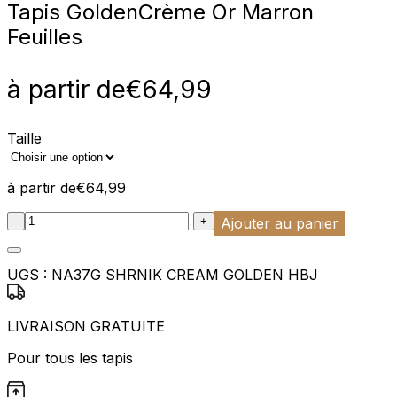
Tapis Golden
Crème Or Marron
Feuilles
à partir de
€
64,99
Taille
à partir de
€
64,99
:product_name quantity
-
+
Ajouter au panier
UGS :
NA37G SHRNIK CREAM GOLDEN HBJ
LIVRAISON GRATUITE
Pour tous les tapis