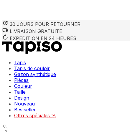
30 JOURS POUR RETOURNER
LIVRAISON GRATUITE
Nous utilisons des cookies pour personnaliser le contenu et 
Nous partageons également des informations sur votre utilisa
EXPÉDITION EN 24 HEURES
partenaires peuvent combiner ces informations avec d'autres
utilisation de leurs services.
Tapis
Indispensables
Tapis de couloir
Gazon synthétique
Les cookies indispensables sont cruciaux pour les fonction
ne stockent aucune donnée permettant d'identifier personnel
Pièces
Couleur
Taille
Préférences
Design
Nouveau
Les cookies liés aux préférences permettent au site de se s
comme votre langue préférée ou la région dans laquelle vo
Bestseller
Offres spéciales %
Statistiques