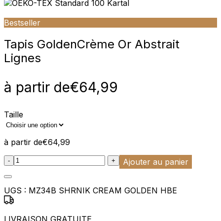
Bestseller
Tapis Golden
Crème Or Abstrait
Lignes
à partir de
€
64,99
Taille
à partir de
€
64,99
:product_name quantity
-
+
Ajouter au panier
UGS :
MZ34B SHRNIK CREAM GOLDEN HBE
LIVRAISON GRATUITE