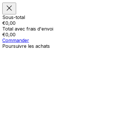
Sous-total
€
0,00
Total avec frais d'envoi
€
0,00
Commander
Poursuivre les achats
Ordres
Le panier est vide
Addresses
Détails du compte
Sous-total
Mot de passe oublié
€
0,00
Total avec frais d'envoi
€
0,00
Afficher le panier
Sortie de caisse