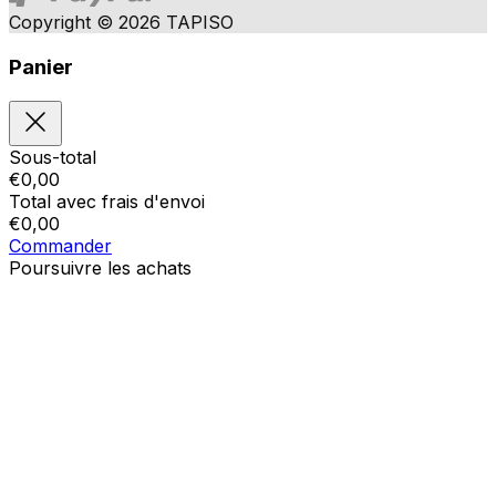
Copyright © 2026 TAPISO
Panier
Sous-total
€
0,00
Total avec frais d'envoi
€
0,00
Commander
Poursuivre les achats
Ordres
Le panier est vide
Addresses
Détails du compte
Sous-total
Mot de passe oublié
€
0,00
Total avec frais d'envoi
€
0,00
Afficher le panier
Sortie de caisse