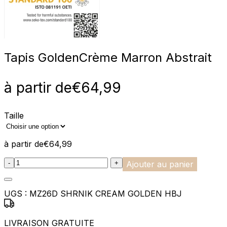
Tapis Golden
Crème Marron Abstrait
à partir de
€
64,99
Taille
à partir de
€
64,99
:product_name quantity
-
+
Ajouter au panier
UGS :
MZ26D SHRNIK CREAM GOLDEN HBJ
LIVRAISON GRATUITE