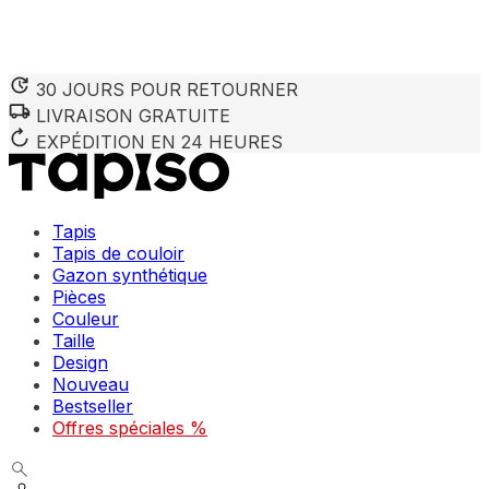
30 JOURS POUR RETOURNER
LIVRAISON GRATUITE
Nous utilisons des cookies pour personnaliser le contenu et 
Nous partageons également des informations sur votre utilisa
EXPÉDITION EN 24 HEURES
partenaires peuvent combiner ces informations avec d'autres
utilisation de leurs services.
Tapis
Indispensables
Tapis de couloir
Gazon synthétique
Les cookies indispensables sont cruciaux pour les fonction
ne stockent aucune donnée permettant d'identifier personnel
Pièces
Couleur
Taille
Préférences
Design
Nouveau
Les cookies liés aux préférences permettent au site de se s
comme votre langue préférée ou la région dans laquelle vo
Bestseller
Offres spéciales %
Statistiques