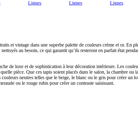
raits et vintage dans une superbe palette de couleurs crème et or. En plu
u nettoyés au besoin, ce qui garantit qu’ils resteront en parfait état pend
che de luxe et de sophistication à leur décoration intérieure. Les coule
 quelle pièce. Que ces tapis soient placés dans le salon, la chambre ou 
s couleurs neutres telles que le beige, le blanc ou le gris pour créer un l
meraude ou le rouge rubis pour créer un contraste saisissant.