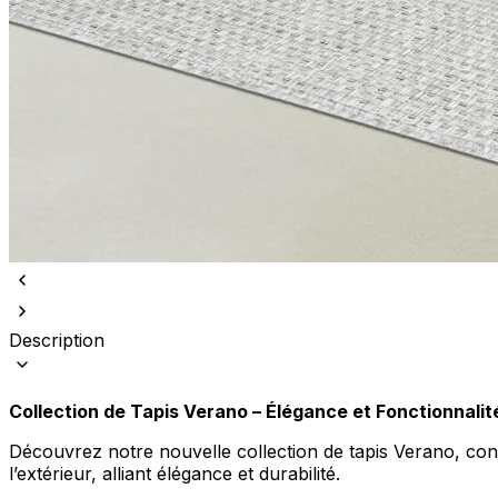
Nous utilisons des cookies pour 
Nous partageons également des i
partenaires peuvent combiner ce
utilisation de leurs services.
Indispensables
Description
Les cookies indispensables sont
ne stockent aucune donnée perme
Collection de Tapis Verano – Élégance et Fonctionnalit
Préférences
Découvrez notre nouvelle collection de tapis Verano, conçu
Les cookies liés aux préférence
l’extérieur, alliant élégance et durabilité.
comme votre langue préférée ou