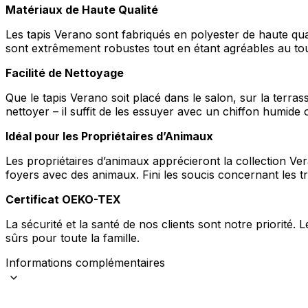
Matériaux de Haute Qualité
Statistiques
Les tapis Verano sont fabriqués en polyester de haute qualité
Les cookies statistiques aident 
sont extrêmement robustes tout en étant agréables au to
rapportant des informations d
Facilité de Nettoyage
Marketing
Que le tapis Verano soit placé dans le salon, sur la terrass
nettoyer – il suffit de les essuyer avec un chiffon humide o
Les cookies marketing sont utili
engageantes pour l'utilisateur i
Idéal pour les Propriétaires d’Animaux
Les propriétaires d’animaux apprécieront la collection Vera
Non classés
foyers avec des animaux. Fini les soucis concernant les tr
Les cookies non classés sont des
Certificat OEKO-TEX
La sécurité et la santé de nos clients sont notre priorité.
Rejeter
sûrs pour toute la famille.
Informations complémentaires