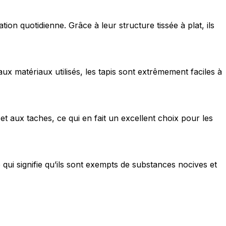
ation quotidienne. Grâce à leur structure tissée à plat, ils
ec les sites en collectant et en
 aux matériaux utilisés, les tapis sont extrêmement faciles à
ités qui sont pertinentes et
iers.
et aux taches, ce qui en fait un excellent choix pour les
isseurs de cookies individuels.
e qui signifie qu’ils sont exempts de substances nocives et
Accepter tout