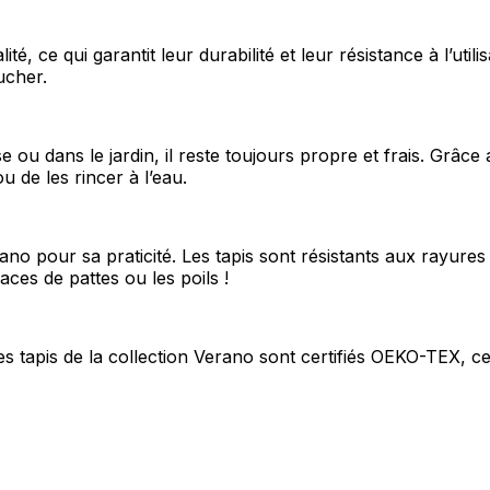
, ce qui garantit leur durabilité et leur résistance à l’utilis
les propriétaires de sites web à comprendre comment les visiteurs interagissent av
ucher.
e manière anonyme.
e ou dans le jardin, il reste toujours propre et frais. Grâce
u de les rincer à l’eau.
sés pour suivre les utilisateurs sur les sites web. Le but est d'afficher des public
ndividuel et, par conséquent, plus précieuses pour les éditeurs et les annonceurs t
no pour sa praticité. Les tapis sont résistants aux rayures 
aces de pattes ou les poils !
 cookies qui sont en processus de classification, en collaboration avec les fourn
 Les tapis de la collection Verano sont certifiés OEKO-TEX, c
Enregistrer mes préférences