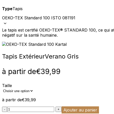
Type
Tapis
OEKO-TEX Standard 100 ISTO 081191
Le tapis est certifié OEKO-TEX® STANDARD 100, ce qui att
négatif sur la santé humaine.
Tapis Extérieur
Verano Gris
à partir de
€
39,99
Taille
à partir de
€
39,99
:product_name quantity
-
+
Ajouter au panier