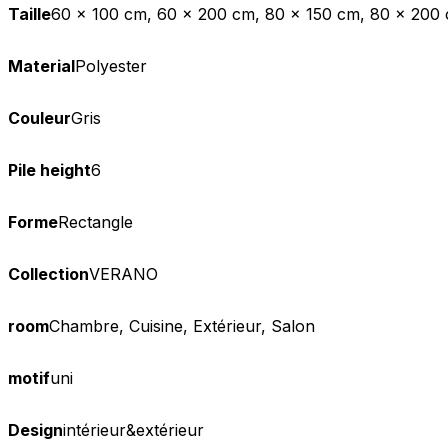
Taille
60 x 100 cm, 60 x 200 cm, 80 x 150 cm, 80 x 200 
Material
Polyester
Couleur
Gris
Pile height
6
Forme
Rectangle
Collection
VERANO
room
Chambre, Cuisine, Extérieur, Salon
motif
uni
Design
intérieur&extérieur