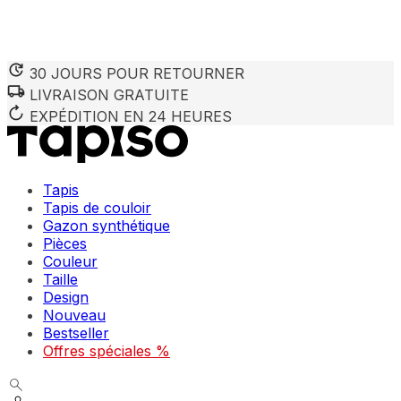
30 JOURS POUR RETOURNER
LIVRAISON GRATUITE
Nous utilisons des cookies pour personnaliser le contenu et 
Nous partageons également des informations sur votre utilisa
EXPÉDITION EN 24 HEURES
partenaires peuvent combiner ces informations avec d'autres
utilisation de leurs services.
Tapis
Indispensables
Tapis de couloir
Gazon synthétique
Les cookies indispensables sont cruciaux pour les fonction
ne stockent aucune donnée permettant d'identifier personnel
Pièces
Couleur
Taille
Préférences
Design
Nouveau
Les cookies liés aux préférences permettent au site de se s
comme votre langue préférée ou la région dans laquelle vo
Bestseller
Offres spéciales %
Statistiques