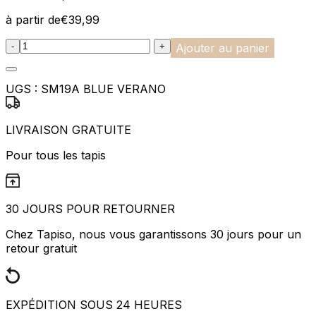
à partir de
€
39,99
:product_name quantity
-
+
Ajouter au panier
UGS :
SM19A BLUE VERANO
LIVRAISON GRATUITE
Pour tous les tapis
30 JOURS POUR RETOURNER
Chez Tapiso, nous vous garantissons 30 jours pour un
retour gratuit
EXPÉDITION SOUS 24 HEURES