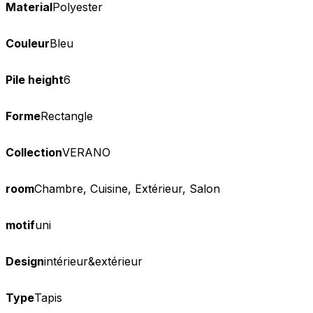
Material
Polyester
Couleur
Bleu
Pile height
6
Forme
Rectangle
Collection
VERANO
room
Chambre, Cuisine, Extérieur, Salon
motif
uni
Design
intérieur&extérieur
Type
Tapis