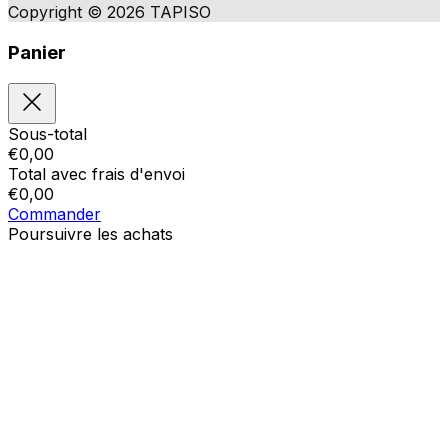
Copyright © 2026 TAPISO
Panier
Sous-total
€
0,00
Total avec frais d'envoi
€
0,00
Commander
Poursuivre les achats
Ordres
Le panier est vide
Addresses
Détails du compte
Sous-total
Mot de passe oublié
€
0,00
Total avec frais d'envoi
€
0,00
Afficher le panier
Sortie de caisse