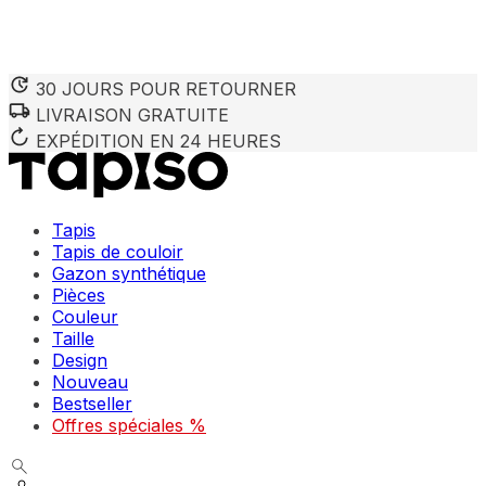
30 JOURS POUR RETOURNER
LIVRAISON GRATUITE
Nous utilisons des cookies pour personnaliser le contenu et 
Nous partageons également des informations sur votre utilisa
EXPÉDITION EN 24 HEURES
partenaires peuvent combiner ces informations avec d'autres
utilisation de leurs services.
Tapis
Indispensables
Tapis de couloir
Gazon synthétique
Les cookies indispensables sont cruciaux pour les fonction
ne stockent aucune donnée permettant d'identifier personnel
Pièces
Couleur
Taille
Préférences
Design
Nouveau
Les cookies liés aux préférences permettent au site de se s
comme votre langue préférée ou la région dans laquelle vo
Bestseller
Offres spéciales %
Statistiques