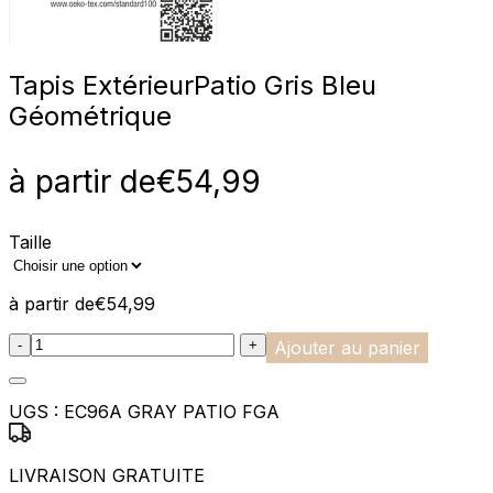
Tapis Extérieur
Patio Gris Bleu
Géométrique
à partir de
€
54,99
Taille
à partir de
€
54,99
:product_name quantity
-
+
Ajouter au panier
UGS :
EC96A GRAY PATIO FGA
LIVRAISON GRATUITE