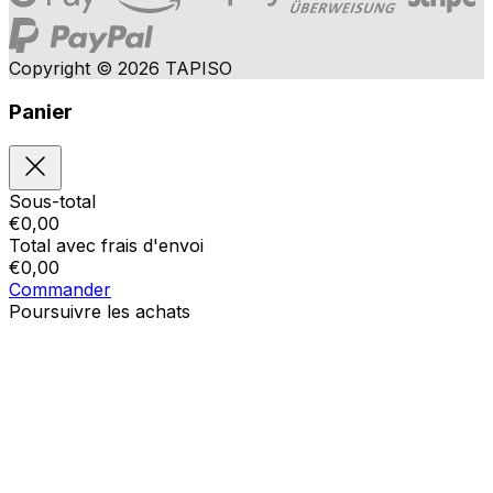
Copyright © 2026 TAPISO
Panier
Sous-total
€
0,00
Total avec frais d'envoi
€
0,00
Commander
Poursuivre les achats
Ordres
Le panier est vide
Addresses
Détails du compte
Sous-total
Mot de passe oublié
€
0,00
Total avec frais d'envoi