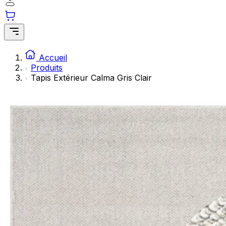
Les cookies statistiques aident les propriétaires de sites web à comprendre c
en collectant et en rapportant des informations de manière anonyme.
Marketing
Les cookies marketing sont utilisés pour suivre les utilisateurs sur les sites
Accueil
pertinentes et engageantes pour l'utilisateur individuel et, par conséquent, p
Produits
annonceurs tiers.
Tapis Extérieur Calma Gris Clair
Non classés
Les cookies non classés sont des cookies qui sont en processus de classifica
cookies individuels.
Rejeter
Enregistrer mes préfé
Accepter tout