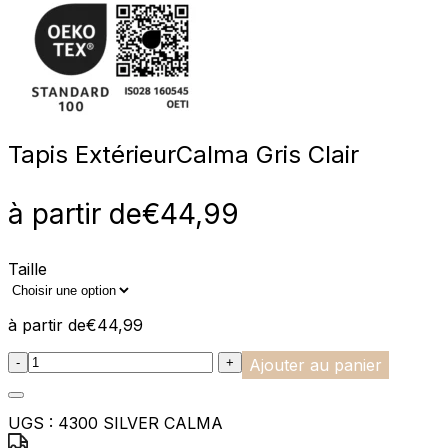
Tapis Extérieur
Calma Gris Clair
à partir de
€
44,99
Taille
à partir de
€
44,99
:product_name quantity
-
+
Ajouter au panier
UGS :
4300 SILVER CALMA