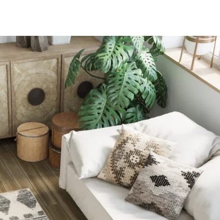
les propriétaires de sites web à comprendre comment les visiteurs interagissent av
e manière anonyme.
sés pour suivre les utilisateurs sur les sites web. Le but est d'afficher des public
ndividuel et, par conséquent, plus précieuses pour les éditeurs et les annonceurs t
 cookies qui sont en processus de classification, en collaboration avec les fourn
Enregistrer mes préférences