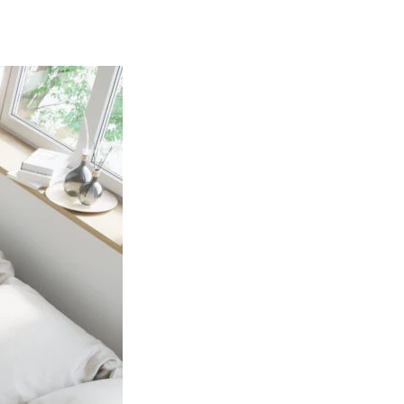
ec les sites en collectant et en
ités qui sont pertinentes et
iers.
isseurs de cookies individuels.
Accepter tout