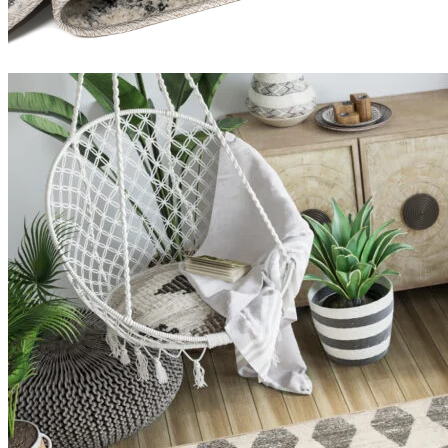
Statistiques
Les cookies statistiques aident 
rapportant des informations d
Marketing
Les cookies marketing sont utili
engageantes pour l'utilisateur i
Non classés
Les cookies non classés sont des
Rejeter