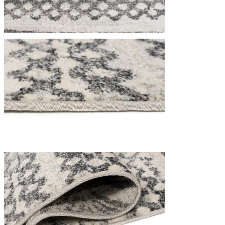
Nous utilisons des cookies pour 
Nous partageons également des i
partenaires peuvent combiner ce
utilisation de leurs services.
Indispensables
Les cookies indispensables sont
ne stockent aucune donnée perme
Préférences
Les cookies liés aux préférence
comme votre langue préférée ou