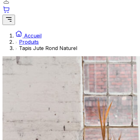
Les cookies statistiques aident les propriétaires de sites web à comprendre 
avec les sites en collectant et en rapportant des informations de manière a
Marketing
Les cookies marketing sont utilisés pour suivre les utilisateurs sur les sites
Accueil
publicités qui sont pertinentes et engageantes pour l'utilisateur individuel 
Produits
les éditeurs et les annonceurs tiers.
Tapis Jute Rond Naturel
Non classés
Les cookies non classés sont des cookies qui sont en processus de classifica
fournisseurs de cookies individuels.
Rejeter
Enregistrer mes préférenc
Accepter tout