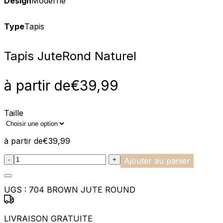
Design
Moderne
Type
Tapis
Tapis Jute
Rond Naturel
à partir de
€
39,99
Taille
à partir de
€
39,99
:product_name quantity
-
+
Ajouter au panier
UGS :
704 BROWN JUTE ROUND
LIVRAISON GRATUITE