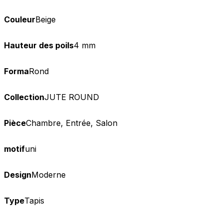
Couleur
Beige
Hauteur des poils
4 mm
Forma
Rond
Collection
JUTE ROUND
Pièce
Chambre, Entrée, Salon
motif
uni
Design
Moderne
Type
Tapis