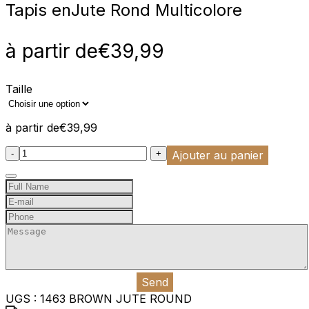
Tapis en
Jute Rond Multicolore
à partir de
€
39,99
Taille
à partir de
€
39,99
:product_name quantity
-
+
Ajouter au panier
Send
UGS :
1463 BROWN JUTE ROUND