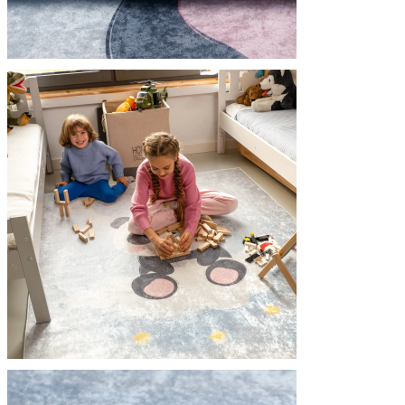
Statistiques
Les cookies statistiques aident 
rapportant des informations d
Marketing
Les cookies marketing sont utili
engageantes pour l'utilisateur i
Non classés
Les cookies non classés sont des
Rejeter