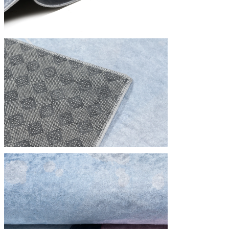
Nous utilisons des cookies pour 
Nous partageons également des i
partenaires peuvent combiner ce
utilisation de leurs services.
Indispensables
Les cookies indispensables sont
ne stockent aucune donnée perme
Préférences
Les cookies liés aux préférence
comme votre langue préférée ou