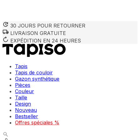
30 JOURS POUR RETOURNER
LIVRAISON GRATUITE
Nous utilisons des cookies pour personnaliser le contenu et 
Nous partageons également des informations sur votre utilisa
EXPÉDITION EN 24 HEURES
partenaires peuvent combiner ces informations avec d'autres
utilisation de leurs services.
Tapis
Indispensables
Tapis de couloir
Gazon synthétique
Les cookies indispensables sont cruciaux pour les fonction
ne stockent aucune donnée permettant d'identifier personnel
Pièces
Couleur
Taille
Préférences
Design
Nouveau
Les cookies liés aux préférences permettent au site de se s
comme votre langue préférée ou la région dans laquelle vo
Bestseller
Offres spéciales %
Statistiques