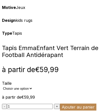
Motive
Jeux
Design
kids rugs
Type
Tapis
Tapis Emma
Enfant Vert Terrain de
Football Antidérapant
à partir de
€
59,99
Taille
à partir de
€
59,99
:product_name quantity
-
+
Ajouter au panier