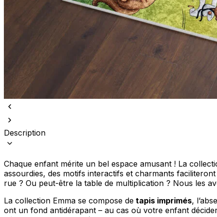
Nous utilisons des cookies pour 
Nous partageons également des i
partenaires peuvent combiner ce
utilisation de leurs services.
Description
Indispensables
Les cookies indispensables sont
ne stockent aucune donnée perme
Chaque enfant mérite un bel espace amusant ! La collectio
assourdies, des motifs interactifs et charmants facilitero
rue ? Ou peut-être la table de multiplication ? Nous les av
Préférences
La collection Emma se compose de
tapis imprimés
, l’abs
Les cookies liés aux préférence
comme votre langue préférée ou
ont un fond antidérapant – au cas où votre enfant décidera