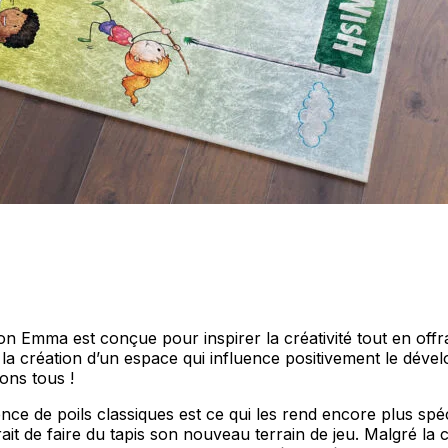
personnaliser le contenu et les annonces, offrir des fonctionnalités de réseaux s
nformations sur votre utilisation de notre site avec nos partenaires sociaux, pub
s informations avec d'autres données que vous leur avez fournies ou qu'ils ont c
 cruciaux pour les fonctions de base du site et le site ne fonctionnera pas com
ttant d'identifier personnellement un utilisateur.
n Emma est conçue pour inspirer la créativité tout en offra
nt la création d’un espace qui influence positivement le dé
ons tous !
ence de poils classiques est ce qui les rend encore plus spéc
s permettent au site de se souvenir des informations qui modifient l'apparence 
 la région dans laquelle vous vous trouvez.
it de faire du tapis son nouveau terrain de jeu. Malgré la co