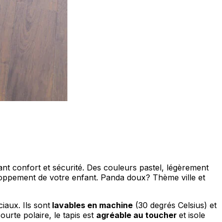
ociaux et analyser notre trafic.
licitaires et analytiques. Ces
ollectées lors de votre
me prévu sans eux. Ces cookies
nt confort et sécurité. Des couleurs pastel, légèrement
veloppement de votre enfant. Panda doux? Thème ville et
iaux. Ils sont
lavables en machine
(30 degrés Celsius) et
ou le fonctionnement du site,
urte polaire, le tapis est
agréable au toucher
et isole