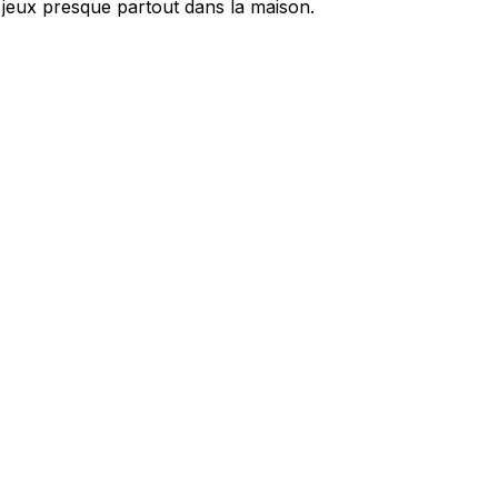
de jeux presque partout dans la maison.
ec les sites en collectant et en
ités qui sont pertinentes et
iers.
isseurs de cookies individuels.
Accepter tout