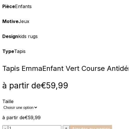
Pièce
Enfants
Motive
Jeux
Design
kids rugs
Type
Tapis
Tapis Emma
Enfant Vert Course Antidé
à partir de
€
59,99
Taille
à partir de
€
59,99
:product_name quantity
-
+
Ajouter au panier