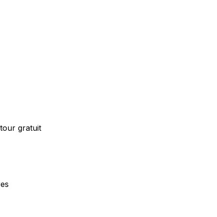
our gratuit
res