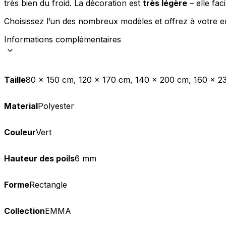
très bien du froid. La décoration est
très légère
– elle fac
Statistiques
Choisissez l’un des nombreux modèles et offrez à votre en
Les cookies statistiques aident 
Informations complémentaires
rapportant des informations d
Marketing
Taille
80 x 150 cm, 120 x 170 cm, 140 x 200 cm, 160 x 2
Les cookies marketing sont utili
engageantes pour l'utilisateur i
Material
Polyester
Non classés
Couleur
Vert
Les cookies non classés sont des
Hauteur des poils
6 mm
Rejeter
Forme
Rectangle
Collection
EMMA