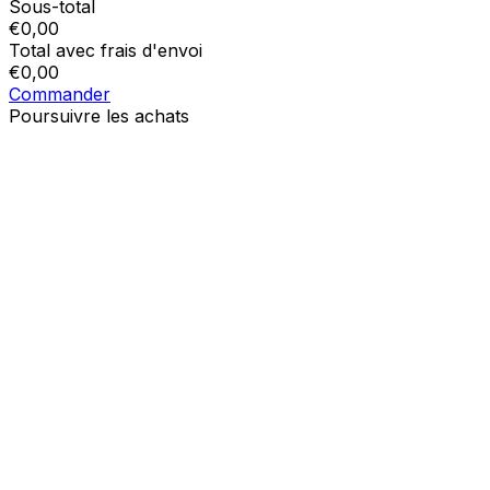
Sous-total
€
0,00
Total avec frais d'envoi
€
0,00
Commander
Poursuivre les achats
Ordres
Le panier est vide
Addresses
Détails du compte
Sous-total
Mot de passe oublié
€
0,00
Total avec frais d'envoi
€
0,00
Afficher le panier
Sortie de caisse