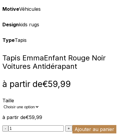
Motive
Véhicules
Design
kids rugs
Type
Tapis
Tapis Emma
Enfant Rouge Noir
Voitures Antidérapant
à partir de
€
59,99
Taille
à partir de
€
59,99
:product_name quantity
-
+
Ajouter au panier