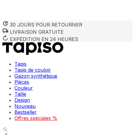
30 JOURS POUR RETOURNER
LIVRAISON GRATUITE
Nous utilisons des cookies pour personnaliser le contenu et 
Nous partageons également des informations sur votre utilisa
EXPÉDITION EN 24 HEURES
partenaires peuvent combiner ces informations avec d'autres
utilisation de leurs services.
Tapis
Indispensables
Tapis de couloir
Gazon synthétique
Les cookies indispensables sont cruciaux pour les fonction
ne stockent aucune donnée permettant d'identifier personnel
Pièces
Couleur
Taille
Préférences
Design
Nouveau
Les cookies liés aux préférences permettent au site de se s
comme votre langue préférée ou la région dans laquelle vo
Bestseller
Offres spéciales %
Statistiques