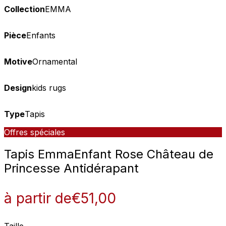
Collection
EMMA
Pièce
Enfants
Motive
Ornamental
Design
kids rugs
Type
Tapis
Offres spéciales
Tapis Emma
Enfant Rose Château de
Princesse Antidérapant
à partir de
€
51,00
Taille