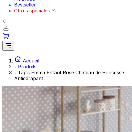
Les cookies statistiques aident les propriétaires de sites w
Bestseller
rapportant des informations de manière anonyme.
Offres spéciales %
Marketing
Les cookies marketing sont utilisés pour suivre les utilisate
engageantes pour l'utilisateur individuel et, par conséquent,
Non classés
Accueil
Les cookies non classés sont des cookies qui sont en process
Produits
Tapis Emma Enfant Rose Château de Princesse
Antidérapant