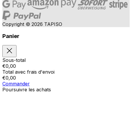
Copyright © 2026 TAPISO
Panier
Sous-total
€
0,00
Total avec frais d'envoi
€
0,00
Commander
Poursuivre les achats
Ordres
Le panier est vide
Addresses
Détails du compte
Sous-total
Mot de passe oublié
€
0,00