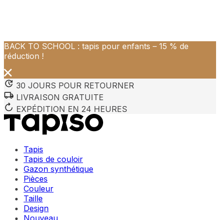
BACK TO SCHOOL : tapis pour enfants – 15 % de
Nous utilisons des cookies pour personnaliser le contenu et 
réduction !
Nous partageons également des informations sur votre utilisa
partenaires peuvent combiner ces informations avec d'autres
utilisation de leurs services.
30 JOURS POUR RETOURNER
LIVRAISON GRATUITE
Indispensables
EXPÉDITION EN 24 HEURES
Les cookies indispensables sont cruciaux pour les fonction
ne stockent aucune donnée permettant d'identifier personnel
Tapis
Préférences
Tapis de couloir
Gazon synthétique
Les cookies liés aux préférences permettent au site de se s
Pièces
comme votre langue préférée ou la région dans laquelle vo
Couleur
Taille
Statistiques
Design
Nouveau