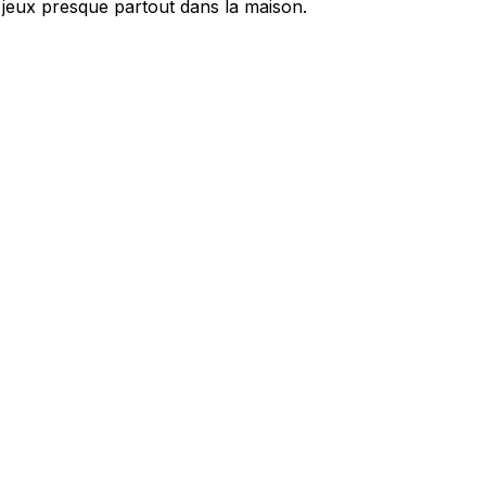
de jeux presque partout dans la maison.
ec les sites en collectant et en
ités qui sont pertinentes et
iers.
isseurs de cookies individuels.
Accepter tout