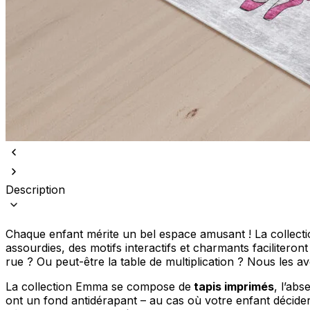
Nous utilisons des cookies pour 
Nous partageons également des i
partenaires peuvent combiner ce
utilisation de leurs services.
Description
Indispensables
Les cookies indispensables sont
ne stockent aucune donnée perme
Chaque enfant mérite un bel espace amusant ! La collectio
assourdies, des motifs interactifs et charmants facilitero
rue ? Ou peut-être la table de multiplication ? Nous les av
Préférences
La collection Emma se compose de
tapis imprimés
, l’abs
Les cookies liés aux préférence
comme votre langue préférée ou
ont un fond antidérapant – au cas où votre enfant décidera