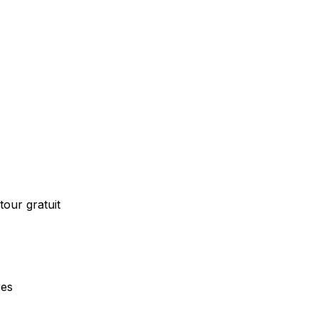
our gratuit
res