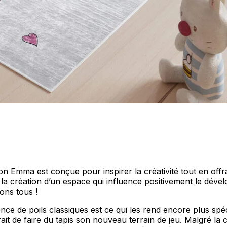
personnaliser le contenu et les annonces, offrir des fonctionnalités de réseaux s
nformations sur votre utilisation de notre site avec nos partenaires sociaux, pub
s informations avec d'autres données que vous leur avez fournies ou qu'ils ont c
 cruciaux pour les fonctions de base du site et le site ne fonctionnera pas com
ttant d'identifier personnellement un utilisateur.
n Emma est conçue pour inspirer la créativité tout en offra
nt la création d’un espace qui influence positivement le dé
ons tous !
ence de poils classiques est ce qui les rend encore plus spéc
s permettent au site de se souvenir des informations qui modifient l'apparence 
 la région dans laquelle vous vous trouvez.
it de faire du tapis son nouveau terrain de jeu. Malgré la co