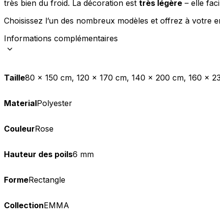
très bien du froid. La décoration est
très légère
– elle fac
Statistiques
Choisissez l’un des nombreux modèles et offrez à votre en
Les cookies statistiques aident 
Informations complémentaires
rapportant des informations d
Marketing
Taille
80 x 150 cm, 120 x 170 cm, 140 x 200 cm, 160 x 2
Les cookies marketing sont utili
engageantes pour l'utilisateur i
Material
Polyester
Non classés
Couleur
Rose
Les cookies non classés sont des
Hauteur des poils
6 mm
Rejeter
Forme
Rectangle
Collection
EMMA