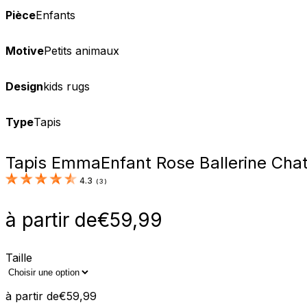
Pièce
Enfants
Motive
Petits animaux
Design
kids rugs
Type
Tapis
Tapis Emma
Enfant Rose Ballerine Cha
4.3
(
3
)
à partir de
€
59,99
Taille
à partir de
€
59,99