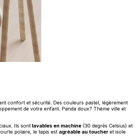
ociaux et analyser notre trafic.
licitaires et analytiques. Ces
ollectées lors de votre
me prévu sans eux. Ces cookies
nt confort et sécurité. Des couleurs pastel, légèrement
veloppement de votre enfant. Panda doux? Thème ville et
iaux. Ils sont
lavables en machine
(30 degrés Celsius) et
ou le fonctionnement du site,
urte polaire, le tapis est
agréable au toucher
et isole