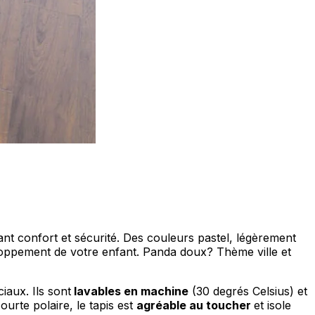
ociaux et analyser notre trafic.
licitaires et analytiques. Ces
ollectées lors de votre
me prévu sans eux. Ces cookies
nt confort et sécurité. Des couleurs pastel, légèrement
veloppement de votre enfant. Panda doux? Thème ville et
iaux. Ils sont
lavables en machine
(30 degrés Celsius) et
ou le fonctionnement du site,
urte polaire, le tapis est
agréable au toucher
et isole