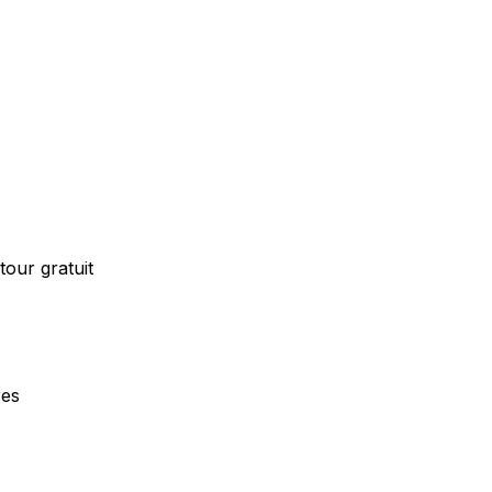
our gratuit
res