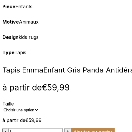
Pièce
Enfants
Motive
Animaux
Design
kids rugs
Type
Tapis
Tapis Emma
Enfant Gris Panda Antidér
à partir de
€
59,99
Taille
à partir de
€
59,99
:product_name quantity
-
+
Ajouter au panier