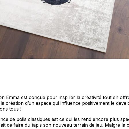
personnaliser le contenu et les annonces, offrir des fonctionnalités de réseaux s
nformations sur votre utilisation de notre site avec nos partenaires sociaux, pub
s informations avec d'autres données que vous leur avez fournies ou qu'ils ont c
 cruciaux pour les fonctions de base du site et le site ne fonctionnera pas com
ttant d'identifier personnellement un utilisateur.
n Emma est conçue pour inspirer la créativité tout en offra
nt la création d’un espace qui influence positivement le dé
ons tous !
ence de poils classiques est ce qui les rend encore plus spéc
s permettent au site de se souvenir des informations qui modifient l'apparence 
 la région dans laquelle vous vous trouvez.
it de faire du tapis son nouveau terrain de jeu. Malgré la co