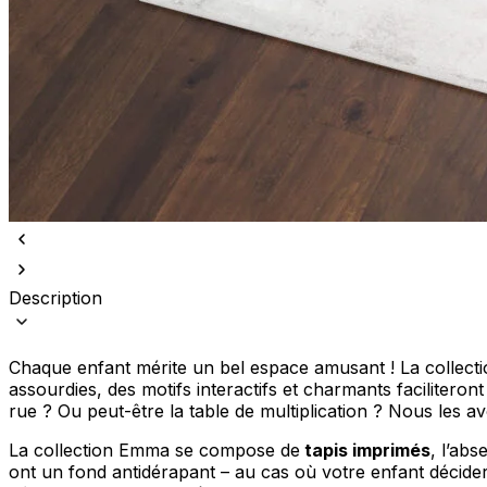
Nous utilisons des cookies pour 
Nous partageons également des i
partenaires peuvent combiner ce
utilisation de leurs services.
Description
Indispensables
Les cookies indispensables sont
ne stockent aucune donnée perme
Chaque enfant mérite un bel espace amusant ! La collectio
assourdies, des motifs interactifs et charmants facilitero
rue ? Ou peut-être la table de multiplication ? Nous les av
Préférences
La collection Emma se compose de
tapis imprimés
, l’abs
Les cookies liés aux préférence
comme votre langue préférée ou
ont un fond antidérapant – au cas où votre enfant décidera