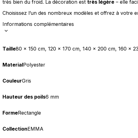
très bien du froid. La décoration est
très légère
– elle fac
Statistiques
Choisissez l’un des nombreux modèles et offrez à votre en
Les cookies statistiques aident 
Informations complémentaires
rapportant des informations d
Marketing
Taille
80 x 150 cm, 120 x 170 cm, 140 x 200 cm, 160 x 2
Les cookies marketing sont utili
engageantes pour l'utilisateur i
Material
Polyester
Non classés
Couleur
Gris
Les cookies non classés sont des
Hauteur des poils
6 mm
Rejeter
Forme
Rectangle
Collection
EMMA