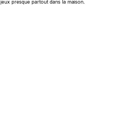
de jeux presque partout dans la maison.
ec les sites en collectant et en
ités qui sont pertinentes et
iers.
isseurs de cookies individuels.
Accepter tout