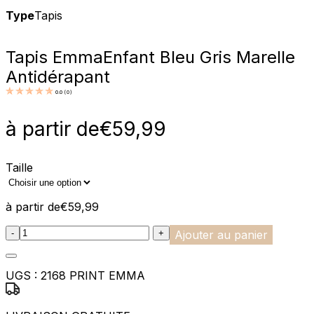
Type
Tapis
Tapis Emma
Enfant Bleu Gris Marelle
Antidérapant
0.0
(
0
)
à partir de
€
59,99
Taille
à partir de
€
59,99
:product_name quantity
-
+
Ajouter au panier
UGS :
2168 PRINT EMMA