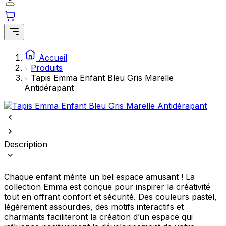
comme votre langue préférée ou la région dans laquelle vous vous
trouvez.
Statistiques
Accueil
Les cookies statistiques aident les propriétaires de sites web à
Produits
comprendre comment les visiteurs interagissent avec les sites en
collectant et en rapportant des informations de manière anonyme.
Tapis Emma Enfant Bleu Gris Marelle
Antidérapant
Marketing
Les cookies marketing sont utilisés pour suivre les utilisateurs sur les
sites web. Le but est d'afficher des publicités qui sont pertinentes et
engageantes pour l'utilisateur individuel et, par conséquent, plus
précieuses pour les éditeurs et les annonceurs tiers.
Description
Non classés
Chaque enfant mérite un bel espace amusant ! La
Les cookies non classés sont des cookies qui sont en processus de
collection Emma est conçue pour inspirer la créativité
classification, en collaboration avec les fournisseurs de cookies
tout en offrant confort et sécurité. Des couleurs pastel,
individuels.
légèrement assourdies, des motifs interactifs et
charmants faciliteront la création d’un espace qui