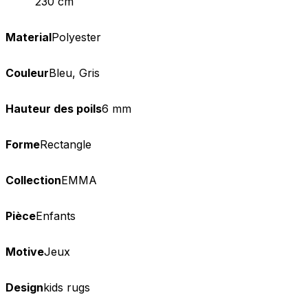
230 cm
Material
Polyester
Couleur
Bleu, Gris
Hauteur des poils
6 mm
Forme
Rectangle
Collection
EMMA
Pièce
Enfants
Motive
Jeux
Design
kids rugs