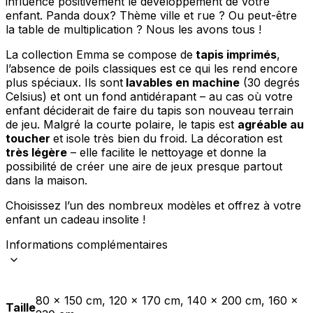
influence positivement le développement de votre
Rejeter
enfant. Panda doux? Thème ville et rue ? Ou peut-être
la table de multiplication ? Nous les avons tous !
Enregistrer mes préférences
La collection Emma se compose de
tapis imprimés
,
Accepter tout
l’absence de poils classiques est ce qui les rend encore
plus spéciaux. Ils sont
lavables en machine
(30 degrés
Celsius) et ont un fond antidérapant – au cas où votre
enfant déciderait de faire du tapis son nouveau terrain
de jeu. Malgré la courte polaire, le tapis est
agréable au
toucher
et isole très bien du froid. La décoration est
très légère
– elle facilite le nettoyage et donne la
possibilité de créer une aire de jeux presque partout
dans la maison.
Choisissez l’un des nombreux modèles et offrez à votre
enfant un cadeau insolite !
Informations complémentaires
80 x 150 cm, 120 x 170 cm, 140 x 200 cm, 160 x
Taille