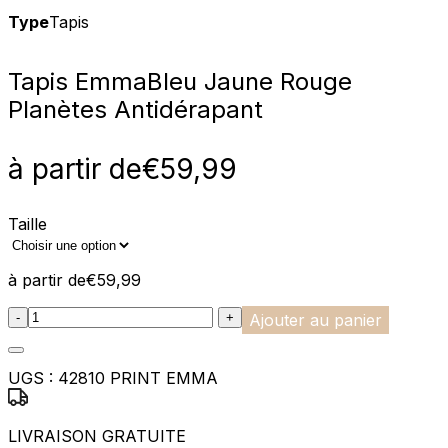
Type
Tapis
Tapis Emma
Bleu Jaune Rouge
Planètes Antidérapant
à partir de
€
59,99
Taille
à partir de
€
59,99
:product_name quantity
-
+
Ajouter au panier
UGS :
42810 PRINT EMMA
LIVRAISON GRATUITE