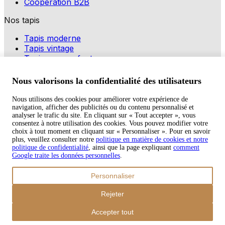
Coopération B2B
Nos tapis
Tapis moderne
Tapis vintage
Tapis pour enfants
Modes de paiement
Nous valorisons la confidentialité des utilisateurs
Nous utilisons des cookies pour améliorer votre expérience de
navigation, afficher des publicités ou du contenu personnalisé et
Copyright © 2026 TAPISO
analyser le trafic du site. En cliquant sur « Tout accepter », vous
consentez à notre utilisation des cookies. Vous pouvez modifier votre
Panier
choix à tout moment en cliquant sur « Personnaliser ». Pour en savoir
plus, veuillez consulter notre
politique en matière de cookies et notre
politique de confidentialité
, ainsi que la page expliquant
comment
Google traite les données personnelles
.
Sous-total
Personnaliser
€
0,00
Total avec frais d'envoi
Rejeter
€
0,00
Commander
Accepter tout
Poursuivre les achats