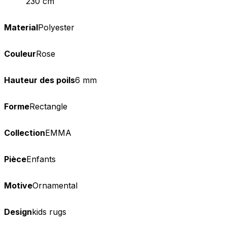
230 cm
Material
Polyester
Couleur
Rose
Hauteur des poils
6 mm
Forme
Rectangle
Collection
EMMA
Pièce
Enfants
Motive
Ornamental
Design
kids rugs