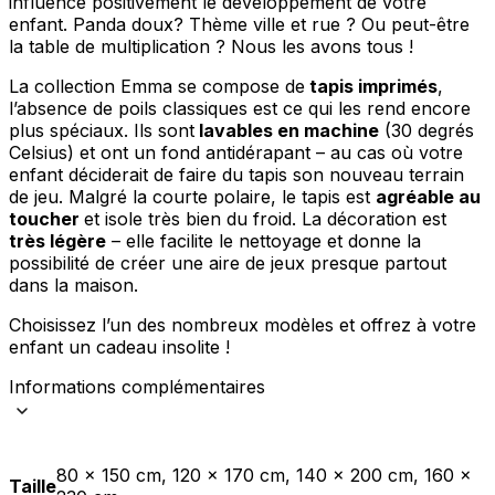
influence positivement le développement de votre
Rejeter
enfant. Panda doux? Thème ville et rue ? Ou peut-être
la table de multiplication ? Nous les avons tous !
Enregistrer mes préférences
La collection Emma se compose de
tapis imprimés
,
Accepter tout
l’absence de poils classiques est ce qui les rend encore
plus spéciaux. Ils sont
lavables en machine
(30 degrés
Celsius) et ont un fond antidérapant – au cas où votre
enfant déciderait de faire du tapis son nouveau terrain
de jeu. Malgré la courte polaire, le tapis est
agréable au
toucher
et isole très bien du froid. La décoration est
très légère
– elle facilite le nettoyage et donne la
possibilité de créer une aire de jeux presque partout
dans la maison.
Choisissez l’un des nombreux modèles et offrez à votre
enfant un cadeau insolite !
Informations complémentaires
80 x 150 cm, 120 x 170 cm, 140 x 200 cm, 160 x
Taille