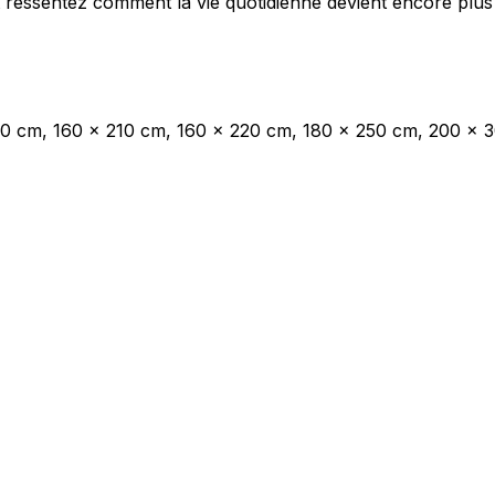
 ressentez comment la vie quotidienne devient encore plus 
les propriétaires de sites web à comprendre comment les visiteurs interagissent av
e manière anonyme.
00 cm, 160 x 210 cm, 160 x 220 cm, 180 x 250 cm, 200 x 
sés pour suivre les utilisateurs sur les sites web. Le but est d'afficher des public
ndividuel et, par conséquent, plus précieuses pour les éditeurs et les annonceurs t
 cookies qui sont en processus de classification, en collaboration avec les fourn
Enregistrer mes préférences