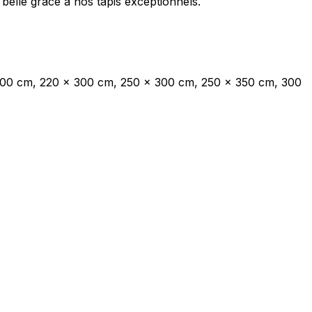
belle grâce à nos tapis exceptionnels.
ec les sites en collectant et en
300 cm, 220 x 300 cm, 250 x 300 cm, 250 x 350 cm, 300
ités qui sont pertinentes et
iers.
isseurs de cookies individuels.
Accepter tout