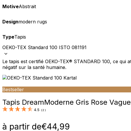
Motive
Abstrait
Design
modern rugs
Type
Tapis
OEKO-TEX Standard 100 ISTO 081191
Le tapis est certifié OEKO-TEX® STANDARD 100, ce qui att
négatif sur la santé humaine.
Bestseller
Tapis Dream
Moderne Gris Rose Vague
4.5
(
2
)
à partir de
€
44,99