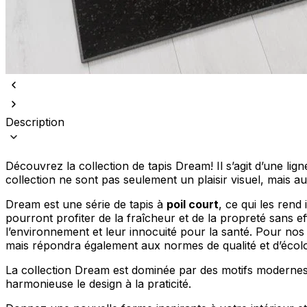
Nous utilisons des cookies pour 
Description
Nous partageons également des i
partenaires peuvent combiner ce
utilisation de leurs services.
Découvrez la collection de tapis Dream! Il s’agit d’une lig
collection ne sont pas seulement un plaisir visuel, mais a
Indispensables
Dream est une série de tapis à
poil court
, ce qui les rend
Les cookies indispensables sont
pourront profiter de la fraîcheur et de la propreté sans eff
ne stockent aucune donnée perme
l’environnement et leur innocuité pour la santé. Pour nos cl
mais répondra également aux normes de qualité et d’écolog
Préférences
La collection Dream est dominée par des motifs modernes e
harmonieuse le design à la praticité.
Les cookies liés aux préférence
comme votre langue préférée ou