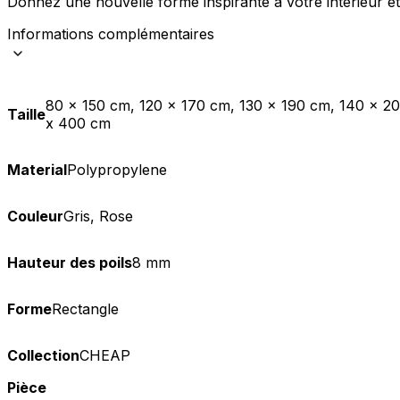
Donnez une nouvelle forme inspirante à votre intérieur et
Statistiques
Informations complémentaires
Les cookies statistiques aident 
rapportant des informations d
80 x 150 cm, 120 x 170 cm, 130 x 190 cm, 140 x 2
Taille
Marketing
x 400 cm
Les cookies marketing sont utili
engageantes pour l'utilisateur i
Material
Polypropylene
Non classés
Couleur
Gris, Rose
Les cookies non classés sont des
Hauteur des poils
8 mm
Rejeter
Forme
Rectangle
Collection
CHEAP
Pièce