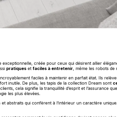
personnaliser le contenu et les annonces, offrir des fonctionnalités de réseaux s
nformations sur votre utilisation de notre site avec nos partenaires sociaux, pub
s informations avec d'autres données que vous leur avez fournies ou qu'ils ont c
ne exceptionnelle, créée pour ceux qui désirent allier éléganc
ussi
pratiques
et
faciles à entretenir
, même les robots de n
 incroyablement faciles à maintenir en parfait état. Ils relève
 cruciaux pour les fonctions de base du site et le site ne fonctionnera pas com
ort inutile. De plus, les tapis de la collection Dream sont
c
ttant d'identifier personnellement un utilisateur.
ients, cela signifie la tranquillité d’esprit et l’assurance q
ie les plus élevées.
t abstraits qui confèrent à l’intérieur un caractère uniqu
s permettent au site de se souvenir des informations qui modifient l'apparence 
 la région dans laquelle vous vous trouvez.