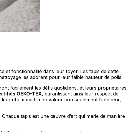
ociaux et analyser notre trafic.
licitaires et analytiques. Ces
ollectées lors de votre
e et fonctionnalité dans leur foyer. Les tapis de cette
ettoyage les adorent pour leur faible hauteur de poils.
ront facilement les défis quotidiens, et leurs propriétaires
me prévu sans eux. Ces cookies
ertifiés OEKO-TEX
, garantissant ainsi leur respect de
ue leur choix mettra en valeur non seulement l’intérieur,
e. Chaque tapis est une œuvre d’art qui marie de manière
ou le fonctionnement du site,