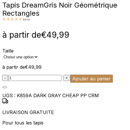
Tapis Dream
Gris Noir Géométrique
Rectangles
0.0
(
0
)
à partir de
€
49,99
Taille
à partir de
€
49,99
:product_name quantity
-
+
Ajouter au panier
UGS :
K859A DARK GRAY CHEAP PP CRM
LIVRAISON GRATUITE
Pour tous les tapis