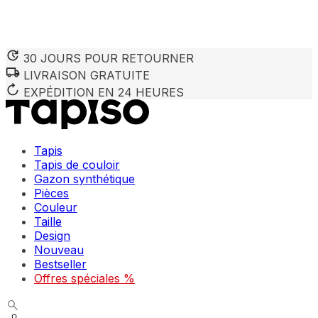
30 JOURS POUR RETOURNER
LIVRAISON GRATUITE
Nous utilisons des cookies pour personnaliser le contenu et 
Nous partageons également des informations sur votre utilisa
EXPÉDITION EN 24 HEURES
partenaires peuvent combiner ces informations avec d'autres
utilisation de leurs services.
Tapis
Indispensables
Tapis de couloir
Gazon synthétique
Les cookies indispensables sont cruciaux pour les fonction
ne stockent aucune donnée permettant d'identifier personnel
Pièces
Couleur
Taille
Préférences
Design
Nouveau
Les cookies liés aux préférences permettent au site de se s
comme votre langue préférée ou la région dans laquelle vo
Bestseller
Offres spéciales %
Statistiques