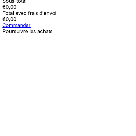
Sous-total
€
0,00
Total avec frais d'envoi
€
0,00
Commander
Poursuivre les achats
Ordres
Le panier est vide
Addresses
Détails du compte
Sous-total
Mot de passe oublié
€
0,00
Total avec frais d'envoi
€
0,00
Afficher le panier
Sortie de caisse