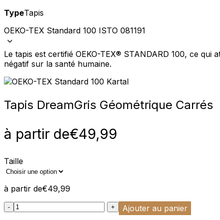
Type
Tapis
Nous utilisons des cookies pour 
Nous partageons également des i
OEKO-TEX Standard 100 ISTO 081191
partenaires peuvent combiner ce
utilisation de leurs services.
Le tapis est certifié OEKO-TEX® STANDARD 100, ce qui att
négatif sur la santé humaine.
Indispensables
Les cookies indispensables sont
ne stockent aucune donnée perme
Tapis Dream
Gris Géométrique Carrés
Préférences
à partir de
€
49,99
Les cookies liés aux préférence
comme votre langue préférée ou
Taille
Statistiques
à partir de
€
49,99
Les cookies statistiques aident 
rapportant des informations d
:product_name quantity
-
+
Ajouter au panier