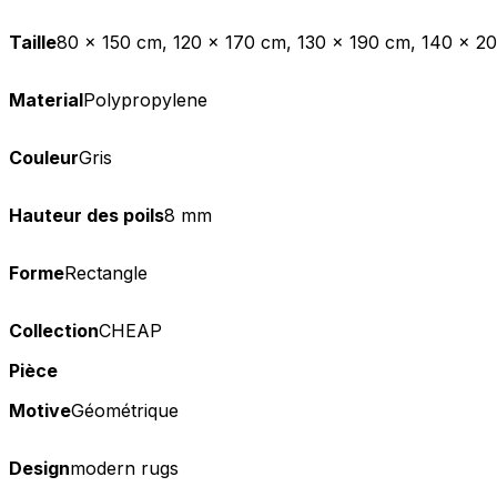
Taille
80 x 150 cm, 120 x 170 cm, 130 x 190 cm, 140 x 2
Material
Polypropylene
Couleur
Gris
Hauteur des poils
8 mm
Forme
Rectangle
Collection
CHEAP
Pièce
Motive
Géométrique
Design
modern rugs