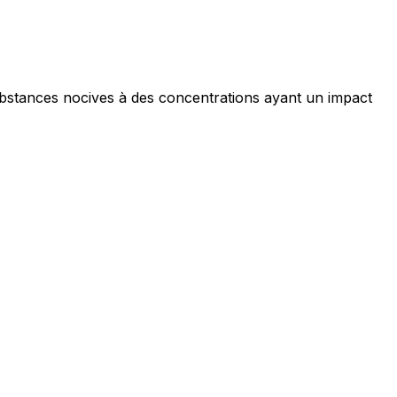
ociaux et analyser notre trafic.
licitaires et analytiques. Ces
ollectées lors de votre
ubstances nocives à des concentrations ayant un impact
me prévu sans eux. Ces cookies
ou le fonctionnement du site,
ec les sites en collectant et en