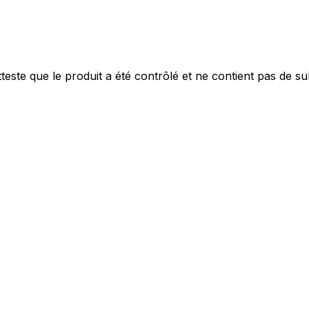
personnaliser le contenu et les annonces, offrir des fonctionnalités de réseaux s
nformations sur votre utilisation de notre site avec nos partenaires sociaux, pub
s informations avec d'autres données que vous leur avez fournies ou qu'ils ont c
este que le produit a été contrôlé et ne contient pas de s
 cruciaux pour les fonctions de base du site et le site ne fonctionnera pas com
ttant d'identifier personnellement un utilisateur.
s permettent au site de se souvenir des informations qui modifient l'apparence 
 la région dans laquelle vous vous trouvez.
les propriétaires de sites web à comprendre comment les visiteurs interagissent av
e manière anonyme.