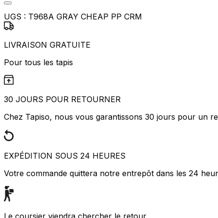
Marketing
UGS :
T968A GRAY CHEAP PP CRM
Les cookies marketing sont utili
engageantes pour l'utilisateur i
LIVRAISON GRATUITE
Non classés
Pour tous les tapis
Les cookies non classés sont des
Rejeter
30 JOURS POUR RETOURNER
Chez Tapiso, nous vous garantissons 30 jours pour un ret
EXPÉDITION SOUS 24 HEURES
Votre commande quittera notre entrepôt dans les 24 heu
Le coursier viendra chercher le retour