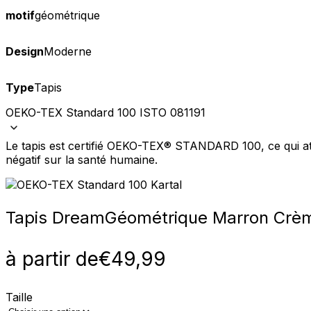
motif
géométrique
Design
Moderne
Type
Tapis
OEKO-TEX Standard 100 ISTO 081191
Le tapis est certifié OEKO-TEX® STANDARD 100, ce qui att
négatif sur la santé humaine.
Tapis Dream
Géométrique Marron Crè
à partir de
€
49,99
Taille