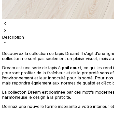
Description
Nous utilisons des cookies pour 
Nous partageons également des i
partenaires peuvent combiner ce
Découvrez la collection de tapis Dream! Il s’agit d’une lig
utilisation de leurs services.
collection ne sont pas seulement un plaisir visuel, mais a
Dream est une série de tapis à
poil court
, ce qui les rend
Indispensables
pourront profiter de la fraîcheur et de la propreté sans eff
l’environnement et leur innocuité pour la santé. Pour nos cl
Les cookies indispensables sont
mais répondra également aux normes de qualité et d’écolog
ne stockent aucune donnée perme
La collection Dream est dominée par des motifs modernes e
harmonieuse le design à la praticité.
Préférences
Les cookies liés aux préférence
Donnez une nouvelle forme inspirante à votre intérieur et
comme votre langue préférée ou