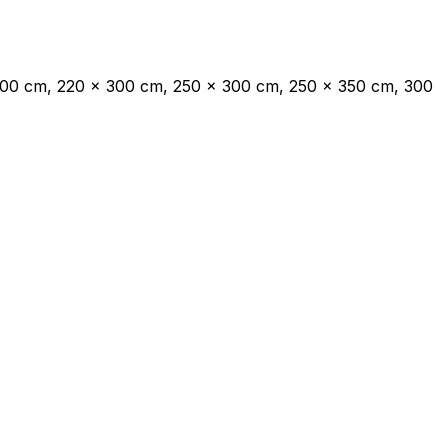
ec les sites en collectant et en
300 cm, 220 x 300 cm, 250 x 300 cm, 250 x 350 cm, 300
ités qui sont pertinentes et
iers.
isseurs de cookies individuels.
Accepter tout