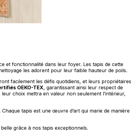
ociaux et analyser notre trafic.
licitaires et analytiques. Ces
ollectées lors de votre
e et fonctionnalité dans leur foyer. Les tapis de cette
ettoyage les adorent pour leur faible hauteur de poils.
ront facilement les défis quotidiens, et leurs propriétaires
ertifiés OEKO-TEX
, garantissant ainsi leur respect de
ue leur choix mettra en valeur non seulement l’intérieur,
me prévu sans eux. Ces cookies
e. Chaque tapis est une œuvre d’art qui marie de manière
ou le fonctionnement du site,
belle grâce à nos tapis exceptionnels.