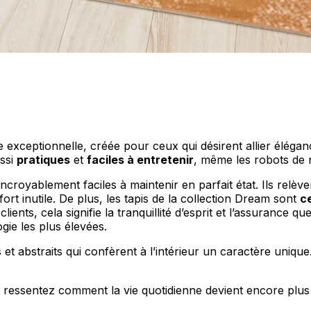
personnaliser le contenu et les annonces, offrir des fonctionnalités de réseaux s
nformations sur votre utilisation de notre site avec nos partenaires sociaux, pub
s informations avec d'autres données que vous leur avez fournies ou qu'ils ont c
ne exceptionnelle, créée pour ceux qui désirent allier éléganc
ussi
pratiques
et
faciles à entretenir
, même les robots de n
 incroyablement faciles à maintenir en parfait état. Ils relève
ort inutile. De plus, les tapis de la collection Dream sont
c
ients, cela signifie la tranquillité d’esprit et l’assurance q
 cruciaux pour les fonctions de base du site et le site ne fonctionnera pas com
ie les plus élevées.
ttant d'identifier personnellement un utilisateur.
t abstraits qui confèrent à l’intérieur un caractère uniqu
s permettent au site de se souvenir des informations qui modifient l'apparence 
 ressentez comment la vie quotidienne devient encore plus 
 la région dans laquelle vous vous trouvez.