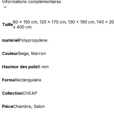
Informations complémentaires
Statistiques
Les cookies statistiques aident 
rapportant des informations d
80 x 150 cm, 120 x 170 cm, 130 x 190 cm, 140 x 2
Taille
x 400 cm
Marketing
matériel
Polypropylène
Les cookies marketing sont utili
engageantes pour l'utilisateur i
Couleur
Beige, Marron
Non classés
Hauteur des poils
8 mm
Les cookies non classés sont des
Forma
Rectangulaire
Rejeter
Collection
CHEAP
Pièce
Chambre, Salon