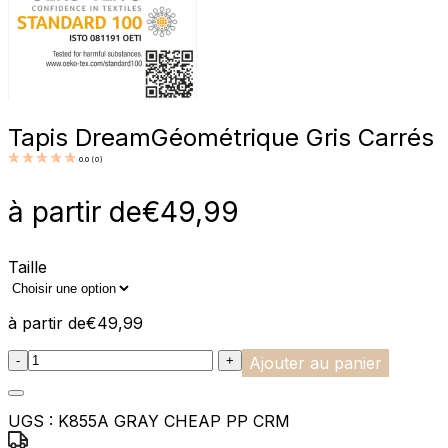
Tapis Dream
Géométrique Gris Carrés
0.0
(
0
)
à partir de
€
49,99
Taille
à partir de
€
49,99
:product_name quantity
-
+
Ajouter au panier
UGS :
K855A GRAY CHEAP PP CRM