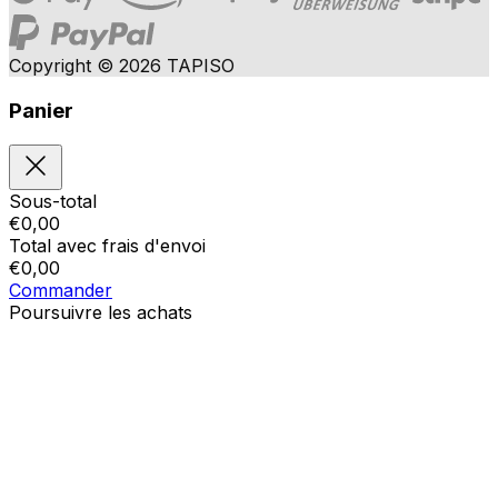
Copyright © 2026 TAPISO
Panier
Sous-total
€
0,00
Total avec frais d'envoi
€
0,00
Commander
Poursuivre les achats
Ordres
Le panier est vide
Addresses
Détails du compte
Sous-total
Mot de passe oublié
€
0,00
Total avec frais d'envoi