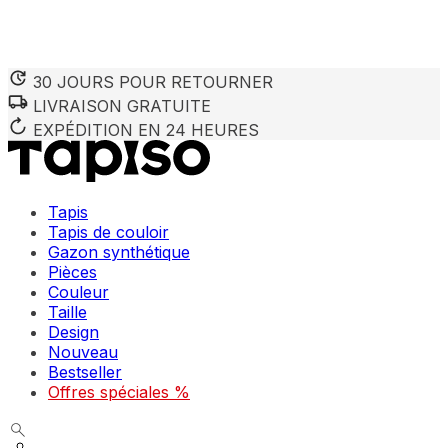
30 JOURS POUR RETOURNER
LIVRAISON GRATUITE
Nous utilisons des cookies pour personnaliser le contenu et 
Nous partageons également des informations sur votre utilisa
EXPÉDITION EN 24 HEURES
partenaires peuvent combiner ces informations avec d'autres
utilisation de leurs services.
Tapis
Indispensables
Tapis de couloir
Gazon synthétique
Les cookies indispensables sont cruciaux pour les fonction
ne stockent aucune donnée permettant d'identifier personnel
Pièces
Couleur
Taille
Préférences
Design
Nouveau
Les cookies liés aux préférences permettent au site de se s
comme votre langue préférée ou la région dans laquelle vo
Bestseller
Offres spéciales %
Statistiques