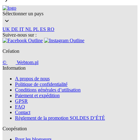
Sélectionner un pays
UK
DE
IT
NL
PL
ES
RO
Suivez-nous sur :
Création
©
Webtom.pl
Information
A propos de nous
Politique de confidentialité
Conditions générales d’utilisation
Paiement et expédition
GPSR
FAQ
Contact
Règlement de la promotion SOLDES D’ÉTÉ
Coopération
Pour les blogueurs