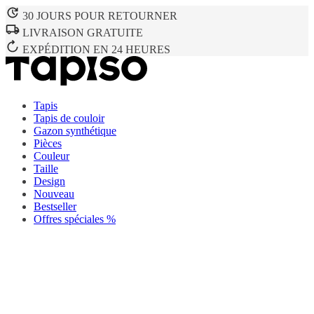
30 JOURS POUR RETOURNER
LIVRAISON GRATUITE
EXPÉDITION EN 24 HEURES
Tapis
Tapis de couloir
Gazon synthétique
Pièces
Couleur
Taille
Design
Nouveau
Bestseller
Offres spéciales %