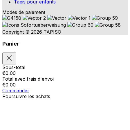
Tapis pour enfants
Modes de paiement
Copyright © 2026 TAPISO
Panier
Sous-total
€
0,00
Total avec frais d'envoi
€
0,00
Commander
Poursuivre les achats
Ordres
Le panier est vide
Addresses
Détails du compte