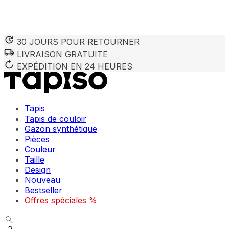
30 JOURS POUR RETOURNER
LIVRAISON GRATUITE
Nous utilisons des cookies pour personnaliser le contenu et 
Nous partageons également des informations sur votre utilisa
EXPÉDITION EN 24 HEURES
partenaires peuvent combiner ces informations avec d'autres
utilisation de leurs services.
Tapis
Indispensables
Tapis de couloir
Gazon synthétique
Les cookies indispensables sont cruciaux pour les fonction
ne stockent aucune donnée permettant d'identifier personnel
Pièces
Couleur
Taille
Préférences
Design
Nouveau
Les cookies liés aux préférences permettent au site de se s
comme votre langue préférée ou la région dans laquelle vo
Bestseller
Offres spéciales %
Statistiques