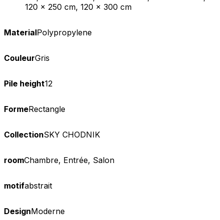
120 x 250 cm, 120 x 300 cm
Material
Polypropylene
Couleur
Gris
Pile height
12
Forme
Rectangle
Collection
SKY CHODNIK
room
Chambre, Entrée, Salon
motif
abstrait
Design
Moderne