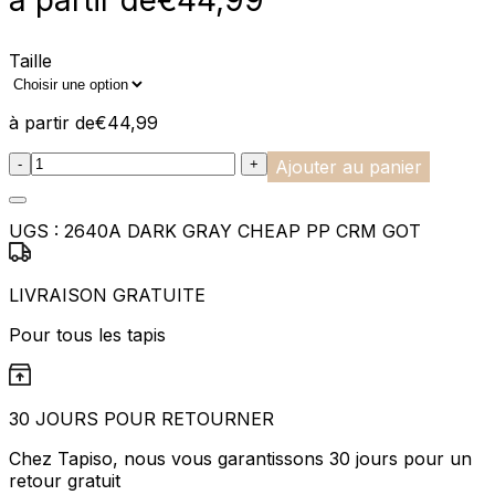
à partir de
€
44,99
Taille
à partir de
€
44,99
:product_name quantity
-
+
Ajouter au panier
UGS :
2640A DARK GRAY CHEAP PP CRM GOT
LIVRAISON GRATUITE
Pour tous les tapis
30 JOURS POUR RETOURNER
Chez Tapiso, nous vous garantissons 30 jours pour un
retour gratuit