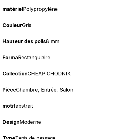
matériel
Polypropylène
Couleur
Gris
Hauteur des poils
8 mm
Forma
Rectangulaire
Collection
CHEAP CHODNIK
Pièce
Chambre, Entrée, Salon
motif
abstrait
Design
Moderne
Type
Tapis de passage