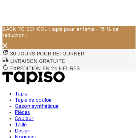
BACK TO SCHOOL : tapis pour enfants – 15 % de
Nous utilisons des cookies pour personnaliser le contenu et 
réduction !
Nous partageons également des informations sur votre utilisa
partenaires peuvent combiner ces informations avec d'autres
utilisation de leurs services.
30 JOURS POUR RETOURNER
LIVRAISON GRATUITE
Indispensables
EXPÉDITION EN 24 HEURES
Les cookies indispensables sont cruciaux pour les fonction
ne stockent aucune donnée permettant d'identifier personnel
Tapis
Préférences
Tapis de couloir
Gazon synthétique
Les cookies liés aux préférences permettent au site de se s
Pièces
comme votre langue préférée ou la région dans laquelle vo
Couleur
Taille
Statistiques
Design
Nouveau