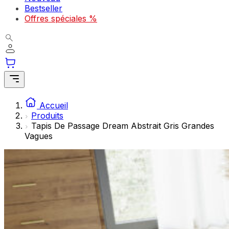
Les cookies statistiques aident les propriétaires de sites w
Bestseller
rapportant des informations de manière anonyme.
Offres spéciales %
Marketing
Les cookies marketing sont utilisés pour suivre les utilisate
engageantes pour l'utilisateur individuel et, par conséquent,
Non classés
Accueil
Les cookies non classés sont des cookies qui sont en process
Produits
Tapis De Passage Dream Abstrait Gris Grandes
Vagues