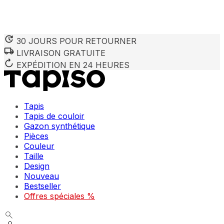
30 JOURS POUR RETOURNER
LIVRAISON GRATUITE
Nous utilisons des cookies pour personnaliser le contenu et 
Nous partageons également des informations sur votre utilisa
EXPÉDITION EN 24 HEURES
partenaires peuvent combiner ces informations avec d'autres
utilisation de leurs services.
Tapis
Indispensables
Tapis de couloir
Gazon synthétique
Les cookies indispensables sont cruciaux pour les fonction
ne stockent aucune donnée permettant d'identifier personnel
Pièces
Couleur
Taille
Préférences
Design
Nouveau
Les cookies liés aux préférences permettent au site de se s
comme votre langue préférée ou la région dans laquelle vo
Bestseller
Offres spéciales %
Statistiques