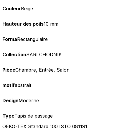
Couleur
Beige
Hauteur des poils
10 mm
Forma
Rectangulaire
Collection
SARI CHODNIK
Pièce
Chambre, Entrée, Salon
motif
abstrait
Design
Moderne
Type
Tapis de passage
OEKO-TEX Standard 100 ISTO 081191