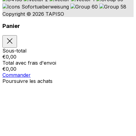
Copyright © 2026 TAPISO
Panier
Sous-total
€
0,00
Total avec frais d'envoi
€
0,00
Commander
Poursuivre les achats
Ordres
Le panier est vide
Addresses
Détails du compte
Sous-total
Mot de passe oublié
€
0,00
Total avec frais d'envoi
€
0,00