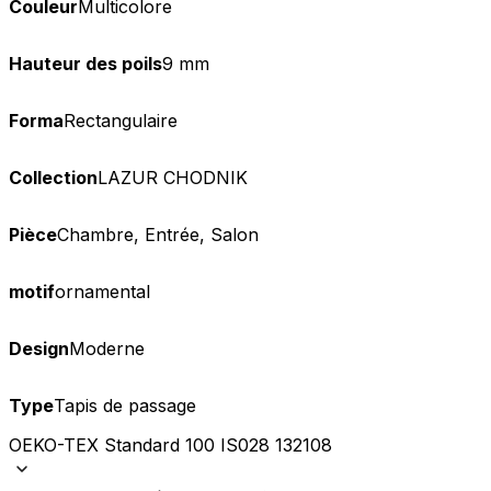
Couleur
Multicolore
Hauteur des poils
9 mm
Forma
Rectangulaire
Collection
LAZUR CHODNIK
Nous utilisons des cookies pour 
Nous partageons également des i
partenaires peuvent combiner ce
Pièce
Chambre, Entrée, Salon
utilisation de leurs services.
motif
ornamental
Indispensables
Les cookies indispensables sont
Design
Moderne
ne stockent aucune donnée perme
Type
Tapis de passage
Préférences
OEKO-TEX Standard 100 IS028 132108
Les cookies liés aux préférence
comme votre langue préférée ou