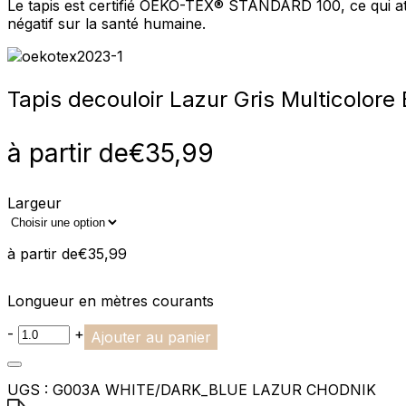
Le tapis est certifié OEKO-TEX® STANDARD 100, ce qui att
négatif sur la santé humaine.
Statistiques
Les cookies statistiques aident 
rapportant des informations d
Tapis de
couloir Lazur Gris Multicolore
Marketing
à partir de
€
35,99
Les cookies marketing sont utili
engageantes pour l'utilisateur i
Largeur
Non classés
Les cookies non classés sont des
à partir de
€
35,99
Rejeter
Longueur en mètres courants
-
+
Ajouter au panier
UGS :
G003A WHITE/DARK_BLUE LAZUR CHODNIK