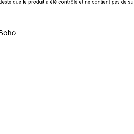
este que le produit a été contrôlé et ne contient pas de s
les propriétaires de sites web à comprendre comment les visiteurs interagissent av
e manière anonyme.
 Boho
sés pour suivre les utilisateurs sur les sites web. Le but est d'afficher des public
ndividuel et, par conséquent, plus précieuses pour les éditeurs et les annonceurs t
 cookies qui sont en processus de classification, en collaboration avec les fourn
Enregistrer mes préférences