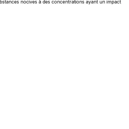
ubstances nocives à des concentrations ayant un impact
ec les sites en collectant et en
ités qui sont pertinentes et
iers.
isseurs de cookies individuels.
Accepter tout