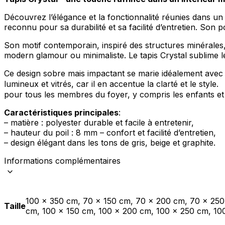
Découvrez l’élégance et la fonctionnalité réunies dans un s
Statistiques
reconnu pour sa durabilité et sa facilité d’entretien. Son p
Les cookies statistiques aident 
rapportant des informations d
Son motif contemporain, inspiré des structures minérales, d
modern glamour ou minimaliste. Le tapis Crystal sublime le
Marketing
Ce design sobre mais impactant se marie idéalement avec d
lumineux et vitrés, car il en accentue la clarté et le style
Les cookies marketing sont utili
engageantes pour l'utilisateur i
pour tous les membres du foyer, y compris les enfants et 
Caractéristiques principales
:
Non classés
– matière : polyester durable et facile à entretenir,
– hauteur du poil : 8 mm – confort et facilité d’entretien,
Les cookies non classés sont des
– design élégant dans les tons de gris, beige et graphite.
Informations complémentaires
Rejeter
100 x 350 cm, 70 x 150 cm, 70 x 200 cm, 70 x 25
Taille
cm, 100 x 150 cm, 100 x 200 cm, 100 x 250 cm, 10