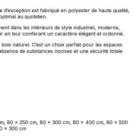
e d’exception est fabriqué en polyester de haute qualité,
optimal au quotidien.
ec les sites en collectant et en
ent dans les intérieurs de style industriel, moderne,
oir en leur conférant un caractère élégant et ordonné.
bois naturel. C’est un choix parfait pour les espaces
l’absence de substances nocives et une sécurité totale
ités qui sont pertinentes et
iers.
isseurs de cookies individuels.
Accepter tout
cm, 80 x 250 cm, 80 x 300 cm, 80 x 400 cm, 80 x 500
20 x 300 cm