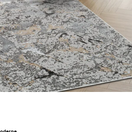
personnaliser le contenu et les annonces, offrir des fonctionnalités de réseaux s
nformations sur votre utilisation de notre site avec nos partenaires sociaux, pub
s informations avec d'autres données que vous leur avez fournies ou qu'ils ont c
 cruciaux pour les fonctions de base du site et le site ne fonctionnera pas com
ttant d'identifier personnellement un utilisateur.
s permettent au site de se souvenir des informations qui modifient l'apparence 
 la région dans laquelle vous vous trouvez.
moderne