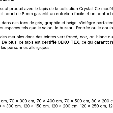
eul produit avec le tapis de la collection Crystal. Ce modèl
oil court de 8 mm garantit un entretien facile et un confort 
les propriétaires de sites web à comprendre comment les visiteurs interagissent av
e manière anonyme.
ans des tons de gris, graphite et beige, s’intègre parfaitem
s espaces tels que le salon, le bureau, l’entrée ou le coul
es meubles dans des teintes vert foncé, noir, or, blanc ou 
. De plus, ce tapis est
certifié OEKO-TEX
, ce qui garantit 
sés pour suivre les utilisateurs sur les sites web. Le but est d'afficher des public
ndividuel et, par conséquent, plus précieuses pour les éditeurs et les annonceurs t
les personnes allergiques.
 cookies qui sont en processus de classification, en collaboration avec les fourn
Enregistrer mes préférences
0 cm, 70 x 300 cm, 70 x 400 cm, 70 x 500 cm, 80 x 200 
0 x 300 cm, 120 x 150 cm, 120 x 200 cm, 120 x 250 cm, 1