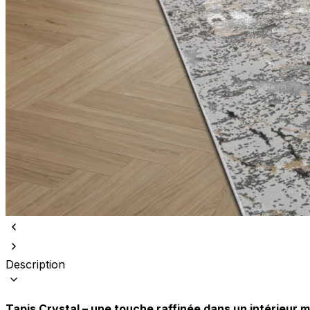
Nous utilisons des cookies pour 
Nous partageons également des i
partenaires peuvent combiner ce
utilisation de leurs services.
Indispensables
Les cookies indispensables sont
ne stockent aucune donnée perme
Description
Préférences
Les cookies liés aux préférence
comme votre langue préférée ou
Tapis Crystal – une touche raffinée dans un intérieur 