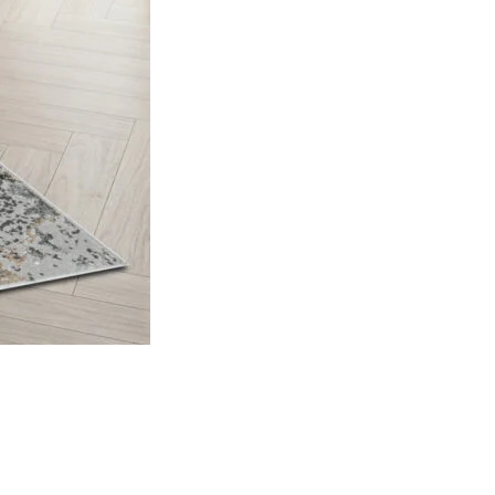
ociaux et analyser notre trafic.
licitaires et analytiques. Ces
ollectées lors de votre
me prévu sans eux. Ces cookies
ou le fonctionnement du site,