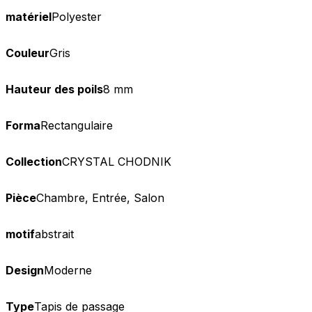
matériel
Polyester
Couleur
Gris
Hauteur des poils
8 mm
Forma
Rectangulaire
Collection
CRYSTAL CHODNIK
Pièce
Chambre, Entrée, Salon
motif
abstrait
Design
Moderne
Type
Tapis de passage