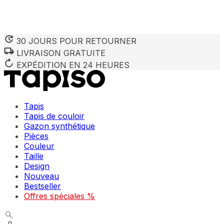
30 JOURS POUR RETOURNER
LIVRAISON GRATUITE
Nous utilisons des cookies pour personnaliser le contenu et 
Nous partageons également des informations sur votre utilisa
EXPÉDITION EN 24 HEURES
partenaires peuvent combiner ces informations avec d'autres
utilisation de leurs services.
Tapis
Indispensables
Tapis de couloir
Gazon synthétique
Les cookies indispensables sont cruciaux pour les fonction
ne stockent aucune donnée permettant d'identifier personnel
Pièces
Couleur
Taille
Préférences
Design
Nouveau
Les cookies liés aux préférences permettent au site de se s
comme votre langue préférée ou la région dans laquelle vo
Bestseller
Offres spéciales %
Statistiques