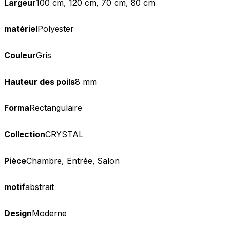
Largeur
100 cm, 120 cm, 70 cm, 80 cm
matériel
Polyester
Couleur
Gris
Hauteur des poils
8 mm
Forma
Rectangulaire
Collection
CRYSTAL
Pièce
Chambre, Entrée, Salon
motif
abstrait
Design
Moderne