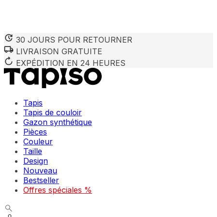
30 JOURS POUR RETOURNER
LIVRAISON GRATUITE
Nous utilisons des cookies pour personnaliser le contenu et 
Nous partageons également des informations sur votre utilisa
EXPÉDITION EN 24 HEURES
partenaires peuvent combiner ces informations avec d'autres
utilisation de leurs services.
Tapis
Indispensables
Tapis de couloir
Gazon synthétique
Les cookies indispensables sont cruciaux pour les fonction
ne stockent aucune donnée permettant d'identifier personnel
Pièces
Couleur
Taille
Préférences
Design
Nouveau
Les cookies liés aux préférences permettent au site de se s
comme votre langue préférée ou la région dans laquelle vo
Bestseller
Offres spéciales %
Statistiques