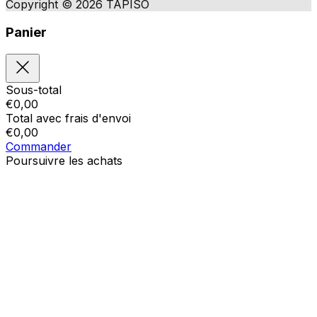
Copyright © 2026 TAPISO
Panier
Sous-total
€
0,00
Total avec frais d'envoi
€
0,00
Commander
Poursuivre les achats
Ordres
Le panier est vide
Addresses
Détails du compte
Sous-total
Mot de passe oublié
€
0,00
Total avec frais d'envoi
€
0,00
Afficher le panier
Sortie de caisse