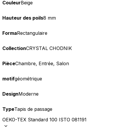
Couleur
Beige
Hauteur des poils
8 mm
Forma
Rectangulaire
Collection
CRYSTAL CHODNIK
Pièce
Chambre, Entrée, Salon
motif
géométrique
Design
Moderne
Type
Tapis de passage
OEKO-TEX Standard 100 ISTO 081191