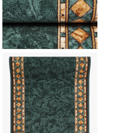
Statistiques
Les cookies statistiques aident 
rapportant des informations d
Marketing
Les cookies marketing sont utili
engageantes pour l'utilisateur i
Non classés
Les cookies non classés sont des
Rejeter