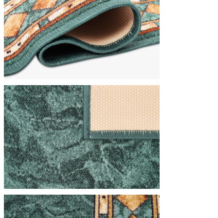
Nous utilisons des cookies pour 
Nous partageons également des i
partenaires peuvent combiner ce
utilisation de leurs services.
Indispensables
Les cookies indispensables sont
ne stockent aucune donnée perme
Préférences
Les cookies liés aux préférence
comme votre langue préférée ou