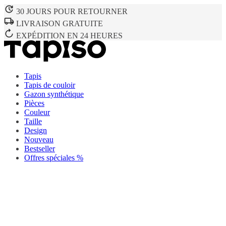
30 JOURS POUR RETOURNER
LIVRAISON GRATUITE
EXPÉDITION EN 24 HEURES
Tapis
Tapis de couloir
Gazon synthétique
Pièces
Couleur
Taille
Design
Nouveau
Bestseller
Offres spéciales %