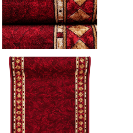
Statistiques
Les cookies statistiques aident 
rapportant des informations d
Marketing
Les cookies marketing sont utili
engageantes pour l'utilisateur i
Non classés
Les cookies non classés sont des
Rejeter