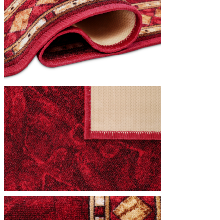
Nous utilisons des cookies pour 
Nous partageons également des i
partenaires peuvent combiner ce
utilisation de leurs services.
Indispensables
Les cookies indispensables sont
ne stockent aucune donnée perme
Préférences
Les cookies liés aux préférence
comme votre langue préférée ou