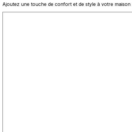
Ajoutez une touche de confort et de style à votre maison 
Statistiques
Les cookies statistiques aident 
rapportant des informations d
Marketing
Les cookies marketing sont utili
engageantes pour l'utilisateur i
Non classés
Les cookies non classés sont des
Rejeter