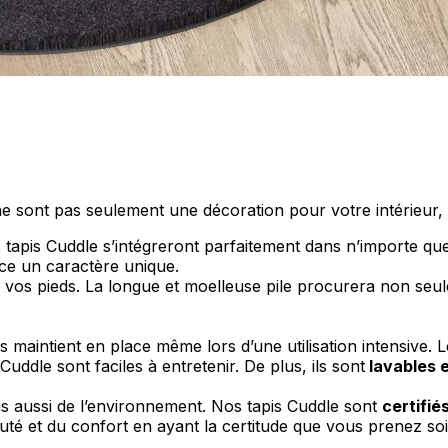
personnaliser le contenu et les annonces, offrir des fonctionnalités de réseaux s
nformations sur votre utilisation de notre site avec nos partenaires sociaux, pub
s informations avec d'autres données que vous leur avez fournies ou qu'ils ont c
 ne sont pas seulement une décoration pour votre intérieur, 
es tapis Cuddle s’intégreront parfaitement dans n’importe q
ce un caractère unique.
 vos pieds. La longue et moelleuse pile procurera non se
 cruciaux pour les fonctions de base du site et le site ne fonctionnera pas com
ttant d'identifier personnellement un utilisateur.
s maintient en place même lors d’une utilisation intensive. L
ddle sont faciles à entretenir. De plus, ils sont
lavables 
 aussi de l’environnement. Nos tapis Cuddle sont
certifi
s permettent au site de se souvenir des informations qui modifient l'apparence 
uté et du confort en ayant la certitude que vous prenez soi
 la région dans laquelle vous vous trouvez.