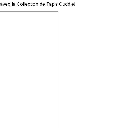
avec la Collection de Tapis Cuddle!
les propriétaires de sites web à comprendre comment les visiteurs interagissent av
e manière anonyme.
sés pour suivre les utilisateurs sur les sites web. Le but est d'afficher des public
ndividuel et, par conséquent, plus précieuses pour les éditeurs et les annonceurs t
 cookies qui sont en processus de classification, en collaboration avec les fourn
Enregistrer mes préférences