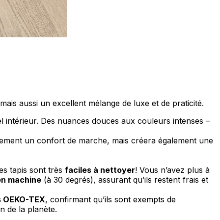
ociaux et analyser notre trafic.
licitaires et analytiques. Ces
ollectées lors de votre
mais aussi un excellent mélange de luxe et de praticité.
uel intérieur. Des nuances douces aux couleurs intenses –
ulement un confort de marche, mais créera également une
me prévu sans eux. Ces cookies
es tapis sont très
faciles à nettoyer
! Vous n’avez plus à
en machine
(à 30 degrés), assurant qu’ils restent frais et
és OEKO-TEX
, confirmant qu’ils sont exempts de
ou le fonctionnement du site,
n de la planète.