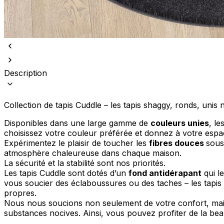
Description
Nous utilisons des cookies pour 
Nous partageons également des i
partenaires peuvent combiner ce
Collection de tapis Cuddle – les tapis shaggy, ronds, unis
utilisation de leurs services.
Disponibles dans une large gamme de
couleurs unies
, l
choisissez votre couleur préférée et donnez à votre espa
Indispensables
Expérimentez le plaisir de toucher les
fibres douces
sous
atmosphère chaleureuse dans chaque maison.
Les cookies indispensables sont
La sécurité et la stabilité sont nos priorités.
ne stockent aucune donnée perme
Les tapis Cuddle sont dotés d’un
fond antidérapant
qui le
vous soucier des éclaboussures ou des taches – les tapis Cu
Préférences
propres.
Nous nous soucions non seulement de votre confort, mais
Les cookies liés aux préférence
substances nocives. Ainsi, vous pouvez profiter de la bea
comme votre langue préférée ou