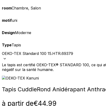
room
Chambre, Salon
motif
uni
Design
Moderne
Type
Tapis
OEKO-TEX Standard 100 15.HTR.69379
Le tapis est certifié OEKO-TEX® STANDARD 100, ce qui att
négatif sur la santé humaine.
Tapis Cuddle
Rond Anidérapant Anthra
à partir de
€
44,99