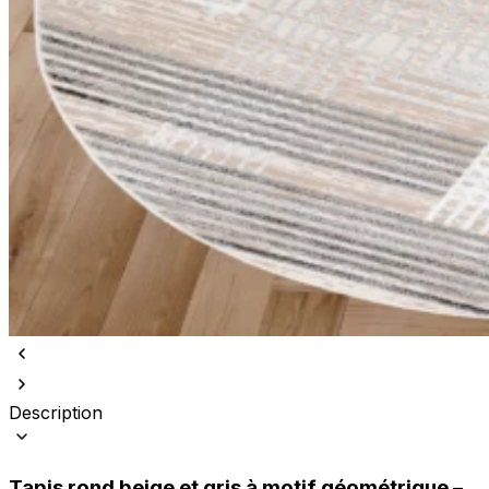
Description
Tapis rond beige et gris
à
motif géométrique
–