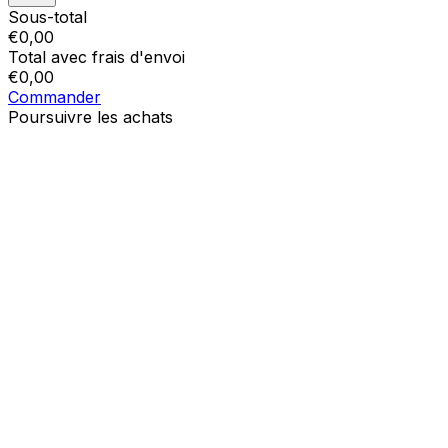
Sous-total
€
0,00
Total avec frais d'envoi
€
0,00
Commander
Poursuivre les achats
Ordres
Le panier est vide
Addresses
Détails du compte
Sous-total
Mot de passe oublié
€
0,00
Total avec frais d'envoi
€
0,00
Afficher le panier
Sortie de caisse