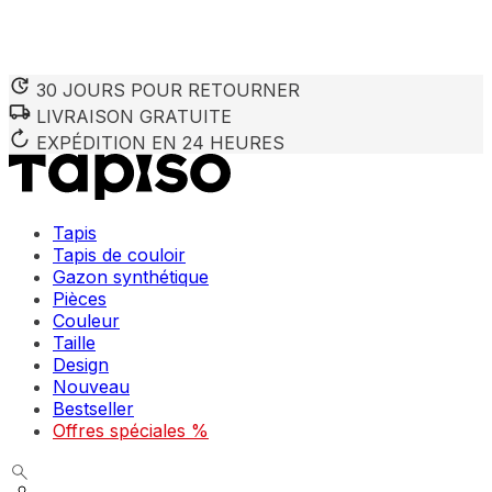
30 JOURS POUR RETOURNER
LIVRAISON GRATUITE
Nous utilisons des cookies pour personnaliser le contenu et 
Nous partageons également des informations sur votre utilisa
EXPÉDITION EN 24 HEURES
partenaires peuvent combiner ces informations avec d'autres
utilisation de leurs services.
Tapis
Indispensables
Tapis de couloir
Gazon synthétique
Les cookies indispensables sont cruciaux pour les fonction
ne stockent aucune donnée permettant d'identifier personnel
Pièces
Couleur
Taille
Préférences
Design
Nouveau
Les cookies liés aux préférences permettent au site de se s
comme votre langue préférée ou la région dans laquelle vo
Bestseller
Offres spéciales %
Statistiques