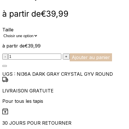
à partir de
€
39,99
Taille
à partir de
€
39,99
:product_name quantity
-
+
Ajouter au panier
UGS :
NI36A DARK GRAY CRYSTAL GYV ROUND
LIVRAISON GRATUITE
Pour tous les tapis
30 JOURS POUR RETOURNER