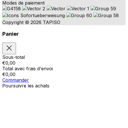
Modes de paiement
Copyright © 2026 TAPISO
Panier
Sous-total
€
0,00
Total avec frais d'envoi
€
0,00
Commander
Poursuivre les achats
Ordres
Le panier est vide
Addresses
Détails du compte
Sous-total
Mot de passe oublié
€
0,00