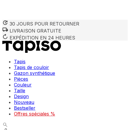
30 JOURS POUR RETOURNER
LIVRAISON GRATUITE
Nous utilisons des cookies pour personnaliser le contenu et 
Nous partageons également des informations sur votre utilisa
EXPÉDITION EN 24 HEURES
partenaires peuvent combiner ces informations avec d'autres
utilisation de leurs services.
Tapis
Indispensables
Tapis de couloir
Gazon synthétique
Les cookies indispensables sont cruciaux pour les fonction
ne stockent aucune donnée permettant d'identifier personnel
Pièces
Couleur
Taille
Préférences
Design
Nouveau
Les cookies liés aux préférences permettent au site de se s
comme votre langue préférée ou la région dans laquelle vo
Bestseller
Offres spéciales %
Statistiques