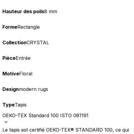
Hauteur des poils
8 mm
Forme
Rectangle
Collection
CRYSTAL
Pièce
Entrée
Motive
Floral
Design
modern rugs
Type
Tapis
OEKO-TEX Standard 100 ISTO 081191
Le tapis est certifié OEKO-TEX® STANDARD 100, ce qui