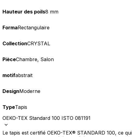
Hauteur des poils
8 mm
Forma
Rectangulaire
Collection
CRYSTAL
Pièce
Chambre, Salon
motif
abstrait
Design
Moderne
Type
Tapis
OEKO-TEX Standard 100 ISTO 081191
Le tapis est certifié OEKO-TEX® STANDARD 100, ce qui