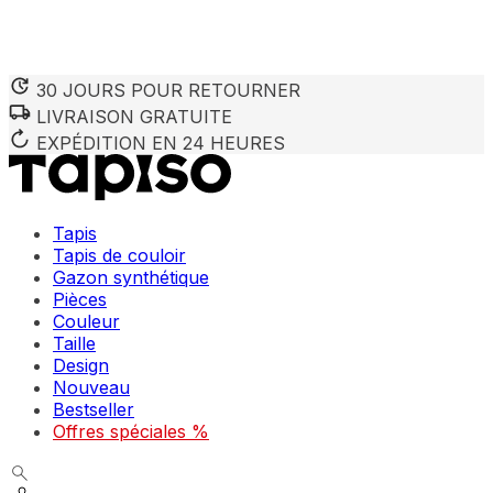
30 JOURS POUR RETOURNER
LIVRAISON GRATUITE
Nous utilisons des cookies pour personnaliser le contenu et 
Nous partageons également des informations sur votre utilisa
EXPÉDITION EN 24 HEURES
partenaires peuvent combiner ces informations avec d'autres
utilisation de leurs services.
Tapis
Indispensables
Tapis de couloir
Gazon synthétique
Les cookies indispensables sont cruciaux pour les fonction
ne stockent aucune donnée permettant d'identifier personnel
Pièces
Couleur
Taille
Préférences
Design
Nouveau
Les cookies liés aux préférences permettent au site de se s
comme votre langue préférée ou la région dans laquelle vo
Bestseller
Offres spéciales %
Statistiques