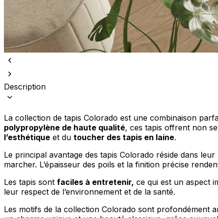
Nous utilisons des cookies pour 
Description
Nous partageons également des i
partenaires peuvent combiner ce
utilisation de leurs services.
La collection de tapis Colorado est une combinaison parfai
polypropylène de haute qualité
, ces tapis offrent non 
Indispensables
l’esthétique
et du
toucher des tapis en laine
.
Les cookies indispensables sont
Le principal avantage des tapis Colorado réside dans leur
ne stockent aucune donnée perme
marcher. L’épaisseur des poils et la finition précise renden
Les tapis sont
faciles à entretenir,
ce qui est un aspect im
Préférences
leur respect de l’environnement et de la santé.
Les cookies liés aux préférence
Les motifs de la collection Colorado sont profondément anc
comme votre langue préférée ou