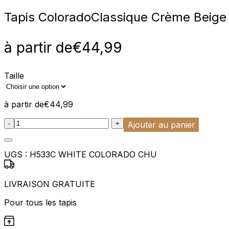
Tapis Colorado
Classique Crème Beige 
à partir de
€
44,99
Taille
à partir de
€
44,99
:product_name quantity
-
+
Ajouter au panier
UGS :
H533C WHITE COLORADO CHU
LIVRAISON GRATUITE
Pour tous les tapis