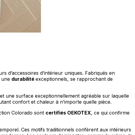
ociaux et analyser notre trafic.
licitaires et analytiques. Ces
ollectées lors de votre
urs d’accessoires d’intérieur uniques. Fabriqués en
t une
durabilité
exceptionnels, se rapprochant de
me prévu sans eux. Ces cookies
 et une surface exceptionnellement agréable sur laquelle
outant confort et chaleur à n’importe quelle pièce.
lection Colorado sont
certifiés OEKOTEX
, ce qui confirme
ou le fonctionnement du site,
emporel. Ces motifs traditionnels confèrent aux intérieurs