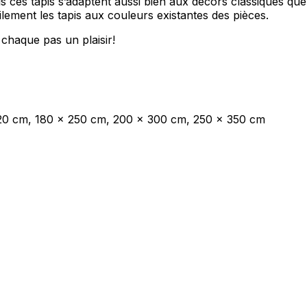
s ces tapis s’adaptent aussi bien aux décors classiques q
acilement les tapis aux couleurs existantes des pièces.
 chaque pas un plaisir!
les propriétaires de sites web à comprendre comment les visiteurs interagissent av
e manière anonyme.
sés pour suivre les utilisateurs sur les sites web. Le but est d'afficher des public
20 cm, 180 x 250 cm, 200 x 300 cm, 250 x 350 cm
ndividuel et, par conséquent, plus précieuses pour les éditeurs et les annonceurs t
 cookies qui sont en processus de classification, en collaboration avec les fourn
Enregistrer mes préférences