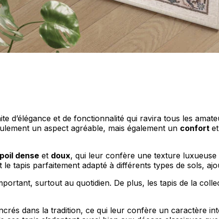
personnaliser le contenu et les annonces, offrir des fonctionnalités de réseaux s
nformations sur votre utilisation de notre site avec nos partenaires sociaux, pub
s informations avec d'autres données que vous leur avez fournies ou qu'ils ont c
te d’élégance et de fonctionnalité qui ravira tous les amate
seulement un aspect agréable, mais également un
confort
e
 cruciaux pour les fonctions de base du site et le site ne fonctionnera pas com
poil dense
et
doux
, qui leur confère une texture luxueuse
ttant d'identifier personnellement un utilisateur.
t le tapis parfaitement adapté à différents types de sols, aj
portant, surtout au quotidien. De plus, les tapis de la col
s permettent au site de se souvenir des informations qui modifient l'apparence 
rés dans la tradition, ce qui leur confère un caractère int
 la région dans laquelle vous vous trouvez.