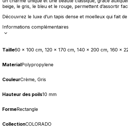
un charme unique et une beauté classique, grâce auxquel
beige, le gris, le bleu et le rouge, permettent d’assortir f
Statistiques
Découvrez le luxe d’un tapis dense et moelleux qui fait de
Les cookies statistiques aident 
rapportant des informations d
Informations complémentaires
Marketing
Les cookies marketing sont utili
Taille
60 x 100 cm, 120 x 170 cm, 140 x 200 cm, 160 x 2
engageantes pour l'utilisateur i
Material
Polypropylene
Non classés
Les cookies non classés sont des
Couleur
Crème, Gris
Rejeter
Hauteur des poils
10 mm
Forme
Rectangle
Collection
COLORADO