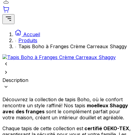
comme votre langue préférée ou la région dans laquelle vous vous
trouvez.
Statistiques
Accueil
Les cookies statistiques aident les propriétaires de sites web à
Produits
comprendre comment les visiteurs interagissent avec les sites en
collectant et en rapportant des informations de manière anonyme.
Tapis Boho à Franges Crème Carreaux Shaggy
Marketing
Les cookies marketing sont utilisés pour suivre les utilisateurs sur les
sites web. Le but est d'afficher des publicités qui sont pertinentes et
Description
engageantes pour l'utilisateur individuel et, par conséquent, plus
précieuses pour les éditeurs et les annonceurs tiers.
Découvrez la collection de tapis Boho, où le confort
Non classés
rencontre un style raffiné! Nos tapis
moelleux Shaggy
Les cookies non classés sont des cookies qui sont en processus de
avec des franges
sont le complément parfait pour
classification, en collaboration avec les fournisseurs de cookies
votre maison, créant un intérieur douillet et agréable.
individuels.
Chaque tapis de cette collection est
certifié OEKO-TEX
,
garantissant la sécurité pour vous et votre famille. Les