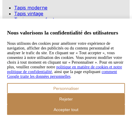
Tapis moderne
Tapis vintage
Tapis pour enfants
Modes de paiement
Nous valorisons la confidentialité des utilisateurs
Nous utilisons des cookies pour améliorer votre expérience de
navigation, afficher des publicités ou du contenu personnalisé et
Copyright © 2026 TAPISO
analyser le trafic du site. En cliquant sur « Tout accepter », vous
consentez à notre utilisation des cookies. Vous pouvez modifier votre
Panier
choix à tout moment en cliquant sur « Personnaliser ». Pour en savoir
plus, veuillez consulter notre
politique en matière de cookies et notre
politique de confidentialité
, ainsi que la page expliquant
comment
Google traite les données personnelles
.
Sous-total
Personnaliser
€
0,00
Total avec frais d'envoi
Rejeter
€
0,00
Commander
Accepter tout
Poursuivre les achats