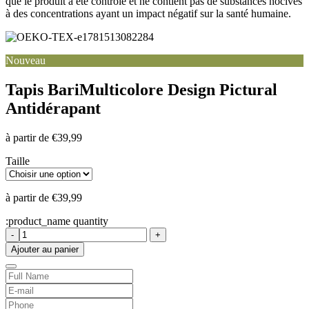
que le produit a été contrôlé et ne contient pas de substances nocives
à des concentrations ayant un impact négatif sur la santé humaine.
Nouveau
Tapis Bari
Multicolore Design Pictural
Antidérapant
à partir de
€
39,99
Taille
à partir de
€
39,99
:product_name quantity
-
+
Ajouter au panier