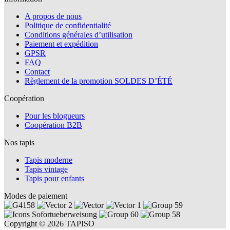
A propos de nous
Politique de confidentialité
Conditions générales d’utilisation
Paiement et expédition
GPSR
FAQ
Contact
Règlement de la promotion SOLDES D’ÉTÉ
Coopération
Pour les blogueurs
Coopération B2B
Nos tapis
Tapis moderne
Tapis vintage
Tapis pour enfants
Modes de paiement
Copyright © 2026 TAPISO