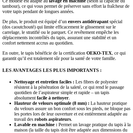
Ce modèle est adapté au
lavage en machine
(selon la capacité du
tambour), ce qui vous permet de préserver sans effort la fraîcheur de
votre tapis pendant de longues années.
De plus, le produit est équipé d’un
envers antidérapant
spécial
(dos caoutchouté) qui limite efficacement le glissement sur le
carrelage, le stratifié ou le parquet. Ce revêtement empêche les
déplacements incontrôlés du tapis, assurant une stabilité et un
confort nettement accrus au quotidien.
En outre, le tapis bénéficie de la certification
OEKO-TEX
, ce qui
garantit qu’il est totalement sûr pour la santé de votre famille.
LES AVANTAGES LES PLUS IMPORTANTS :
Nettoyage et entretien faciles :
Les fibres de polyester
résistent à la pénétration de la saleté, ce qui rend le passage
quotidien de l’aspirateur simple et rapide – un tapis
absolument
facile à nettoyer
.
Hauteur de velours optimale (8 mm) :
La hauteur pratique
du velours assure un bon confort sous les pieds, ne bloque pas
les portes lors de leur ouverture et est entièrement adaptée au
travail des
robots aspirateurs
.
Lavable en machine :
Permet un lavage pratique du tapis à la
maison (la taille du tapis doit être adaptée aux dimensions du