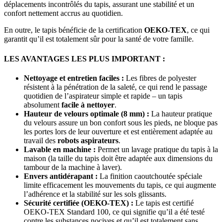
déplacements incontrôlés du tapis, assurant une stabilité et un
confort nettement accrus au quotidien.
En outre, le tapis bénéficie de la certification
OEKO-TEX
, ce qui
garantit qu’il est totalement sûr pour la santé de votre famille.
LES AVANTAGES LES PLUS IMPORTANT :
Nettoyage et entretien faciles :
Les fibres de polyester
résistent à la pénétration de la saleté, ce qui rend le passage
quotidien de l’aspirateur simple et rapide – un tapis
absolument
facile à nettoyer
.
Hauteur de velours optimale (8 mm) :
La hauteur pratique
du velours assure un bon confort sous les pieds, ne bloque pas
les portes lors de leur ouverture et est entièrement adaptée au
travail des
robots aspirateurs
.
Lavable en machine :
Permet un lavage pratique du tapis à la
maison (la taille du tapis doit être adaptée aux dimensions du
tambour de la machine à laver).
Envers antidérapant :
La finition caoutchoutée spéciale
limite efficacement les mouvements du tapis, ce qui augmente
l’adhérence et la stabilité sur les sols glissants.
Sécurité certifiée (OEKO-TEX) :
Le tapis est certifié
OEKO-TEX Standard 100, ce qui signifie qu’il a été testé
contre les substances nocives et qu’il est totalement sans