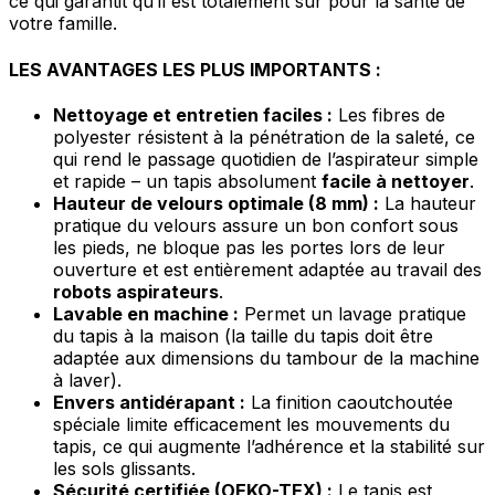
ce qui garantit qu’il est totalement sûr pour la santé de
votre famille.
LES AVANTAGES LES PLUS IMPORTANTS :
Nettoyage et entretien faciles :
Les fibres de
polyester résistent à la pénétration de la saleté, ce
qui rend le passage quotidien de l’aspirateur simple
et rapide – un tapis absolument
facile à nettoyer
.
Hauteur de velours optimale (8 mm) :
La hauteur
pratique du velours assure un bon confort sous
les pieds, ne bloque pas les portes lors de leur
ouverture et est entièrement adaptée au travail des
robots aspirateurs
.
Lavable en machine :
Permet un lavage pratique
du tapis à la maison (la taille du tapis doit être
adaptée aux dimensions du tambour de la machine
à laver).
Envers antidérapant :
La finition caoutchoutée
spéciale limite efficacement les mouvements du
tapis, ce qui augmente l’adhérence et la stabilité sur
les sols glissants.
Sécurité certifiée (OEKO-TEX) :
Le tapis est