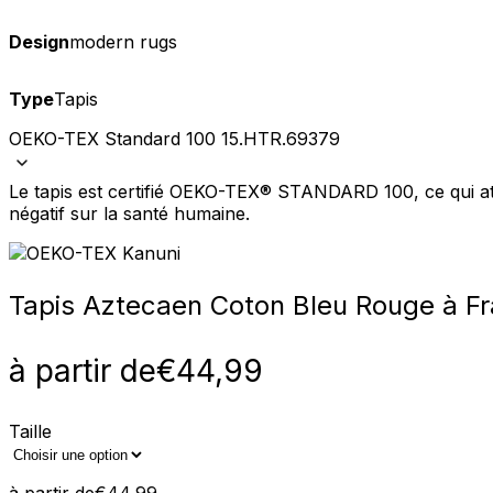
Design
modern rugs
Nous utilisons des cookies pour 
Type
Tapis
Nous partageons également des i
partenaires peuvent combiner ce
utilisation de leurs services.
OEKO-TEX Standard 100 15.HTR.69379
Le tapis est certifié OEKO-TEX® STANDARD 100, ce qui att
Indispensables
négatif sur la santé humaine.
Les cookies indispensables sont
ne stockent aucune donnée perme
Tapis Azteca
en Coton Bleu Rouge à F
Préférences
Les cookies liés aux préférence
à partir de
€
44,99
comme votre langue préférée ou
Taille
Statistiques
Les cookies statistiques aident 
rapportant des informations d
à partir de
€
44,99