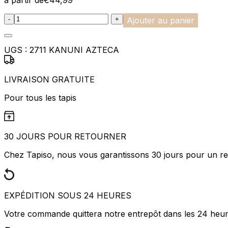
:product_name quantity
-
+
Ajouter au panier
Marketing
Les cookies marketing sont utili
engageantes pour l'utilisateur i
UGS :
2711 KANUNI AZTECA
Non classés
LIVRAISON GRATUITE
Les cookies non classés sont des
Pour tous les tapis
Rejeter
30 JOURS POUR RETOURNER
Chez Tapiso, nous vous garantissons 30 jours pour un ret
EXPÉDITION SOUS 24 HEURES
Votre commande quittera notre entrepôt dans les 24 heu