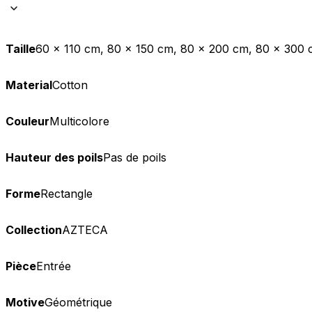
Taille
60 x 110 cm, 80 x 150 cm, 80 x 200 cm, 80 x 300 
Material
Cotton
Couleur
Multicolore
Hauteur des poils
Pas de poils
Forme
Rectangle
Collection
AZTECA
Pièce
Entrée
Motive
Géométrique