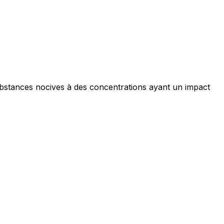
ociaux et analyser notre trafic.
licitaires et analytiques. Ces
ollectées lors de votre
ubstances nocives à des concentrations ayant un impact
me prévu sans eux. Ces cookies
ou le fonctionnement du site,
ec les sites en collectant et en